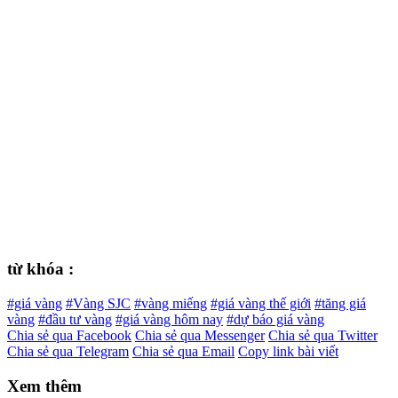
từ khóa :
#giá vàng
#Vàng SJC
#vàng miếng
#giá vàng thế giới
#tăng giá
vàng
#đầu tư vàng
#giá vàng hôm nay
#dự báo giá vàng
Chia sẻ qua Facebook
Chia sẻ qua Messenger
Chia sẻ qua Twitter
Chia sẻ qua Telegram
Chia sẻ qua Email
Copy link bài viết
Xem thêm