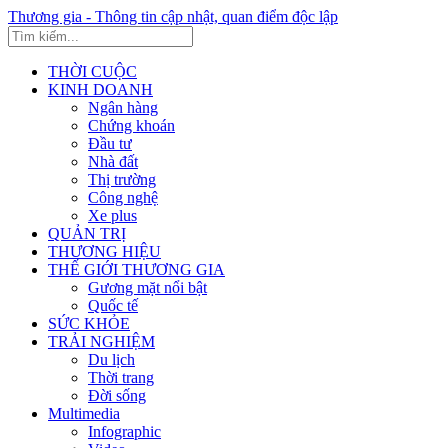
Thương gia - Thông tin cập nhật, quan điểm độc lập
THỜI CUỘC
KINH DOANH
Ngân hàng
Chứng khoán
Đầu tư
Nhà đất
Thị trường
Công nghệ
Xe plus
QUẢN TRỊ
THƯƠNG HIỆU
THẾ GIỚI THƯƠNG GIA
Gương mặt nổi bật
Quốc tế
SỨC KHỎE
TRẢI NGHIỆM
Du lịch
Thời trang
Đời sống
Multimedia
Infographic