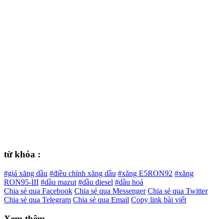
từ khóa :
#giá xăng dầu
#điều chỉnh xăng dầu
#xăng E5RON92
#xăng
RON95-III
#dầu mazut
#dầu diesel
#dầu hoả
Chia sẻ qua Facebook
Chia sẻ qua Messenger
Chia sẻ qua Twitter
Chia sẻ qua Telegram
Chia sẻ qua Email
Copy link bài viết
Xem thêm