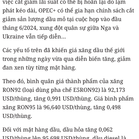
việc cắt giảm lãi suất có thể bị hoãn lại do lạm
phát kéo dài, OPEC+ có thể gia hạn chính sách cắt
giảm sản lượng dầu mỏ tại cuộc họp vào đầu
tháng 6/2024, xung đột quân sự giữa Nga và
Ukraine vẫn tiếp diễn…
Các yếu tố trên đã khiến giá xăng dầu thế giới
trong những ngày vừa qua diễn biến tăng, giảm
đan xen tùy từng mặt hàng.
Theo đó, bình quân giá thành phẩm của xăng
RON92 (loại dùng pha chế E5RON92) là 92,173
USD/thùng, tăng 0,991 USD/thùng. Giá bình phẩm
xăng RON95 là 96,640 USD/thùng, tăng 0,498
USD/thùng.
Đối với mặt hàng dầu, dầu hỏa tăng 0,062
USD/thùng lên 95,698 USD/thùng, dầu diesel là