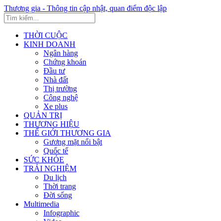
Thương gia - Thông tin cập nhật, quan điểm độc lập
THỜI CUỘC
KINH DOANH
Ngân hàng
Chứng khoán
Đầu tư
Nhà đất
Thị trường
Công nghệ
Xe plus
QUẢN TRỊ
THƯƠNG HIỆU
THẾ GIỚI THƯƠNG GIA
Gương mặt nổi bật
Quốc tế
SỨC KHỎE
TRẢI NGHIỆM
Du lịch
Thời trang
Đời sống
Multimedia
Infographic