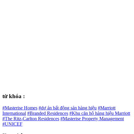
từ khóa :
#Masterise Homes
#dự án bất động sản hàng hiệu
#Marriott
International
#Branded Residences
#Khu căn hộ hàng hiệu Marriott
#The Ritz-Carlton Residences
#Masterise Property Management
#UNICEF