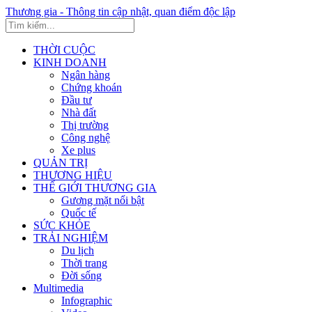
Thương gia - Thông tin cập nhật, quan điểm độc lập
THỜI CUỘC
KINH DOANH
Ngân hàng
Chứng khoán
Đầu tư
Nhà đất
Thị trường
Công nghệ
Xe plus
QUẢN TRỊ
THƯƠNG HIỆU
THẾ GIỚI THƯƠNG GIA
Gương mặt nổi bật
Quốc tế
SỨC KHỎE
TRẢI NGHIỆM
Du lịch
Thời trang
Đời sống
Multimedia
Infographic