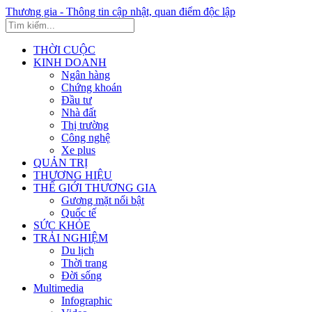
Thương gia - Thông tin cập nhật, quan điểm độc lập
THỜI CUỘC
KINH DOANH
Ngân hàng
Chứng khoán
Đầu tư
Nhà đất
Thị trường
Công nghệ
Xe plus
QUẢN TRỊ
THƯƠNG HIỆU
THẾ GIỚI THƯƠNG GIA
Gương mặt nổi bật
Quốc tế
SỨC KHỎE
TRẢI NGHIỆM
Du lịch
Thời trang
Đời sống
Multimedia
Infographic