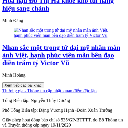
Hoa hậu Đỗ Thị Hà khoe kho túi hàng
hiệu sang chảnh
Minh Đăng
Nhan sắc một trong tứ đại mỹ nhân màn
ảnh Việt, hạnh phúc viên mãn bên đạo
diễn trăm tỷ Victor Vũ
Minh Hoàng
Xem tiếp các bài khác
Thương gia - Thông tin cập nhật, quan điểm độc lập
Tổng Biên tập:
Nguyễn Thùy Dương
Phó Tổng Biên tập:
Đặng Vương Hạnh
-
Doãn Xuân Trường
Giấy phép hoạt động báo chí số 535/GP-BTTTT, do Bộ Thông tin
và Truyền thông cấp ngày 19/11/2020