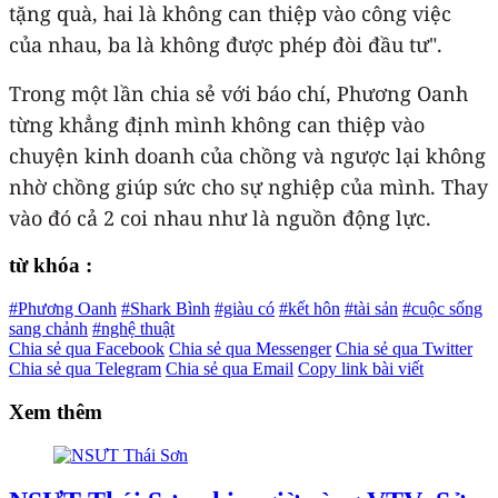
tặng quà, hai là không can thiệp vào công việc
của nhau, ba là không được phép đòi đầu tư".
Trong một lần chia sẻ với báo chí, Phương Oanh
từng khẳng định mình không can thiệp vào
chuyện kinh doanh của chồng và ngược lại không
nhờ chồng giúp sức cho sự nghiệp của mình. Thay
vào đó cả 2 coi nhau như là nguồn động lực.
từ khóa :
#Phương Oanh
#Shark Bình
#giàu có
#kết hôn
#tài sản
#cuộc sống
sang chảnh
#nghệ thuật
Chia sẻ qua Facebook
Chia sẻ qua Messenger
Chia sẻ qua Twitter
Chia sẻ qua Telegram
Chia sẻ qua Email
Copy link bài viết
Xem thêm