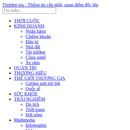
Thương gia - Thông tin cập nhật, quan điểm độc lập
THỜI CUỘC
KINH DOANH
Ngân hàng
Chứng khoán
Đầu tư
Nhà đất
Thị trường
Công nghệ
Xe plus
QUẢN TRỊ
THƯƠNG HIỆU
THẾ GIỚI THƯƠNG GIA
Gương mặt nổi bật
Quốc tế
SỨC KHỎE
TRẢI NGHIỆM
Du lịch
Thời trang
Đời sống
Multimedia
Infographic