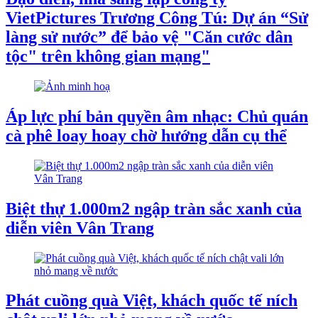
VietPictures Trương Công Tú: Dự án “Sử
làng sử nước” để bảo vệ "Căn cước dân
tộc" trên không gian mạng"
Áp lực phí bản quyền âm nhạc: Chủ quán
cà phê loay hoay chờ hướng dẫn cụ thể
Biệt thự 1.000m2 ngập tràn sắc xanh của
diễn viên Vân Trang
Phát cuồng quà Việt, khách quốc tế ních