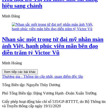
hiệu sang chảnh
Minh Đăng
Nhan sắc một trong tứ đại mỹ nhân màn
ảnh Việt, hạnh phúc viên mãn bên đạo
diễn trăm tỷ Victor Vũ
Minh Hoàng
Xem tiếp các bài khác
Thương gia - Thông tin cập nhật, quan điểm độc lập
Tổng Biên tập:
Nguyễn Thùy Dương
Phó Tổng Biên tập:
Đặng Vương Hạnh
-
Doãn Xuân Trường
Giấy phép hoạt động báo chí số 535/GP-BTTTT, do Bộ Thông tin
và Truyền thông cấp ngày 19/11/2020