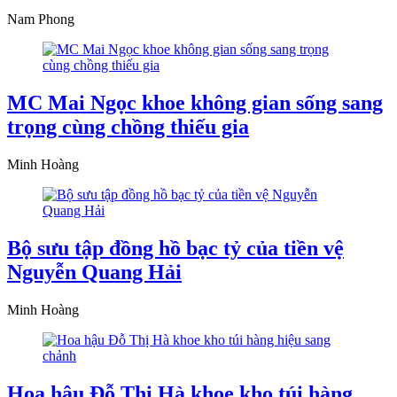
Nam Phong
MC Mai Ngọc khoe không gian sống sang
trọng cùng chồng thiếu gia
Minh Hoàng
Bộ sưu tập đồng hồ bạc tỷ của tiền vệ
Nguyễn Quang Hải
Minh Hoàng
Hoa hậu Đỗ Thị Hà khoe kho túi hàng