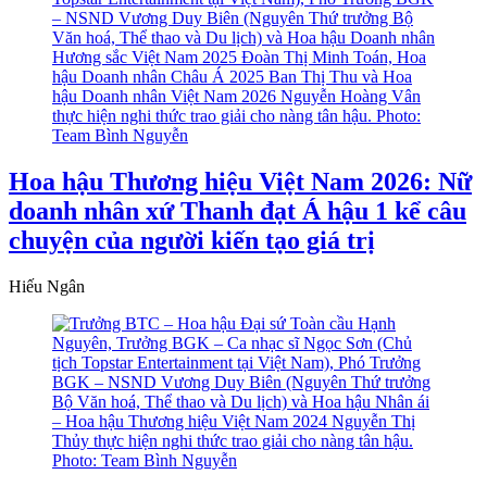
Hoa hậu Thương hiệu Việt Nam 2026: Nữ
doanh nhân xứ Thanh đạt Á hậu 1 kể câu
chuyện của người kiến tạo giá trị
Hiếu Ngân