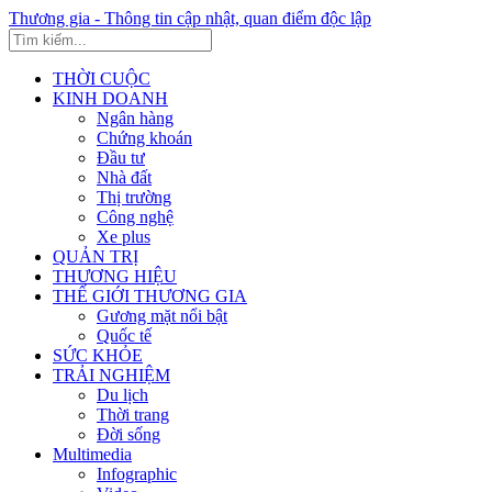
Thương gia - Thông tin cập nhật, quan điểm độc lập
THỜI CUỘC
KINH DOANH
Ngân hàng
Chứng khoán
Đầu tư
Nhà đất
Thị trường
Công nghệ
Xe plus
QUẢN TRỊ
THƯƠNG HIỆU
THẾ GIỚI THƯƠNG GIA
Gương mặt nổi bật
Quốc tế
SỨC KHỎE
TRẢI NGHIỆM
Du lịch
Thời trang
Đời sống
Multimedia
Infographic