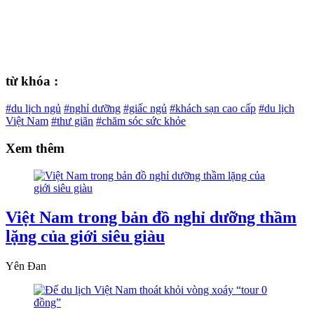
từ khóa :
#du lịch ngủ
#nghỉ dưỡng
#giấc ngủ
#khách sạn cao cấp
#du lịch
Việt Nam
#thư giãn
#chăm sóc sức khỏe
Xem thêm
Việt Nam trong bản đồ nghỉ dưỡng thầm
lặng của giới siêu giàu
Yên Đan