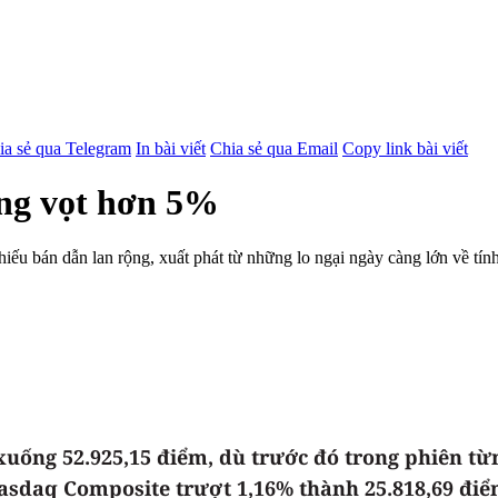
ia sẻ qua Telegram
In bài viết
Chia sẻ qua Email
Copy link bài viết
ăng vọt hơn 5%
u bán dẫn lan rộng, xuất phát từ những lo ngại ngày càng lớn về tính 
 xuống 52.925,15 điểm, dù trước đó trong phiên từ
Nasdaq Composite trượt 1,16% thành 25.818,69 điể