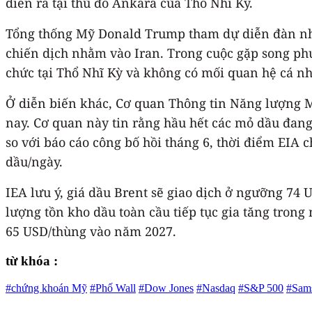
diễn ra tại thủ đô Ankara của Thổ Nhĩ Kỳ.
Tổng thống Mỹ Donald Trump tham dự diễn đàn nhưn
chiến dịch nhằm vào Iran. Trong cuộc gặp song ph
chức tại Thổ Nhĩ Kỳ và không có mối quan hệ cá n
Ở diễn biến khác, Cơ quan Thông tin Năng lượng M
nay. Cơ quan này tin rằng hầu hết các mỏ dầu đang 
so với báo cáo công bố hồi tháng 6, thời điểm EIA
dầu/ngày.
IEA lưu ý, giá dầu Brent sẽ giao dịch ở ngưỡng 74 
lượng tồn kho dầu toàn cầu tiếp tục gia tăng trong
65 USD/thùng vào năm 2027.
từ khóa :
#chứng khoán Mỹ
#Phố Wall
#Dow Jones
#Nasdaq
#S&P 500
#Sam