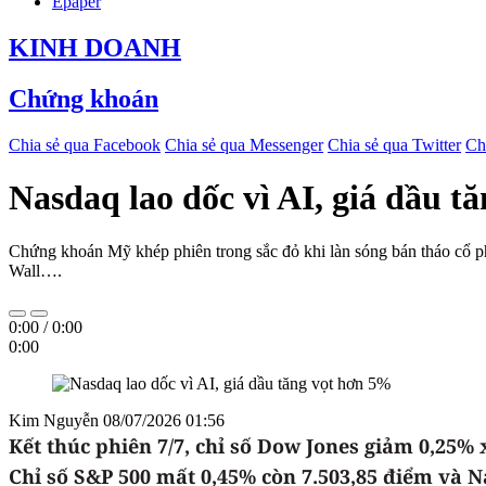
Epaper
KINH DOANH
Chứng khoán
Chia sẻ qua Facebook
Chia sẻ qua Messenger
Chia sẻ qua Twitter
Ch
Nasdaq lao dốc vì AI, giá dầu t
Chứng khoán Mỹ khép phiên trong sắc đỏ khi làn sóng bán tháo cổ phiế
Wall….
0:00
/
0:00
0:00
Kim Nguyễn
08/07/2026 01:56
Kết thúc phiên 7/7, chỉ số Dow Jones giảm 0,25%
Chỉ số S&P 500 mất 0,45% còn 7.503,85 điểm và 