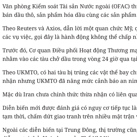
Văn phòng Kiểm soát Tài sản Nước ngoài (OFAC) thu
bán dầu thô, sản phẩm hóa dầu cùng các sản phẩm 
Theo Reuters và Axios, dẫn lời một quan chức Mỹ,
các vụ việc, gọi đây là hành động không thể chấp 
Trước đó, Cơ quan Điều phối Hoạt động Thương mại
nhằm vào các tàu chở dầu trong vòng 24 giờ qua t
Theo UKMTO, có hai tàu bị trúng các vật thể bay c
nhận nhưng UKMTO đã nâng mức cảnh báo an ninh đ
Mặc dù Iran chưa chính thức thừa nhận có liên qua
Diễn biến mới được đánh giá có nguy cơ tiếp tục l
tạm thời, chấm dứt giao tranh trên nhiều mặt trận
Ngoài các diễn biến tại Trung Đông, thị trường c