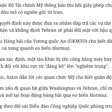
ộc Bộ Tài chính Mỹ thông báo thu hồi giấy phép ch
dầu mỏ có nguồn gốc từ Iran.
 quyết định này được đưa ra nhằm đáp trả các vụ tấ
nhận và khẳng định Tehran sẽ phải đối mặt với hậu q
 Hàng hải của Vương quốc An (UKMTO) cho biết đã 
ại và xung quanh eo biển Hormuz.
hưa xác định, một tàu khác bị tấn công bằng máy ba
ối với khu vực từ "đáng kể" lên "nghiêm trọng".
n, Axios dẫn lời các quan chức Mỹ cho biết quân độ
àm xấu đi quan hệ giữa Washington và Tehran, chỉ m
 và mở lại hoạt động hàng hải qua eo biển Hormuz.
ũng theo dõi sát Diễn đàn Công nghiệp Quốc phòng 