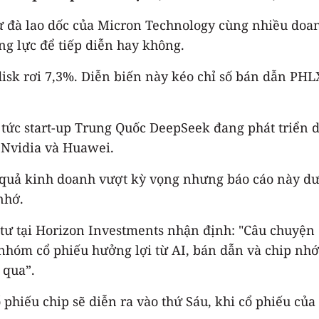
 đà lao dốc của Micron Technology cùng nhiều doanh
ng lực để tiếp diễn hay không.
disk rơi 7,3%. Diễn biến này kéo chỉ số bán dẫn PHL
n tức start-up Trung Quốc DeepSeek đang phát triển 
a Nvidia và Huawei.
t quả kinh doanh vượt kỳ vọng nhưng báo cáo này 
nhớ.
tư tại Horizon Investments nhận định: "Câu chuyện 
 nhóm cổ phiếu hưởng lợi từ AI, bán dẫn và chip nh
 qua”.
phiếu chip sẽ diễn ra vào thứ Sáu, khi cổ phiếu củ