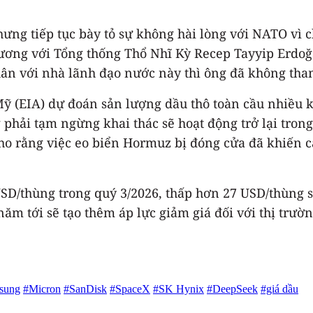
g tiếp tục bày tỏ sự không hài lòng với NATO vì c
ương với Tổng thống Thổ Nhĩ Kỳ Recep Tayyip Erdoğ
hân với nhà lãnh đạo nước này thì ông đã không tha
ỹ (EIA) dự đoán sản lượng dầu thô toàn cầu nhiều k
phải tạm ngừng khai thác sẽ hoạt động trở lại trong
 cho rằng việc eo biển Hormuz bị đóng cửa đã khiến
USD/thùng trong quý 3/2026, thấp hơn 27 USD/thùng s
 năm tới sẽ tạo thêm áp lực giảm giá đối với thị tr
sung
#Micron
#SanDisk
#SpaceX
#SK Hynix
#DeepSeek
#giá dầu