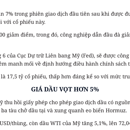
 7% trong phiên giao dịch đầu tiên sau khi được đư
i với cổ phiếu này.
500 giảm điểm, trong đó, công nghiệp dẫn đầu đà giả
6 của Cục Dự trữ Liên bang Mỹ (Fed), sẽ được công 
hêm manh mối về định hướng điều hành chính sách tiề
à 17,5 tỷ cổ phiếu, thấp hơn đáng kể so với mức tru
GIÁ DẦU VỌT HƠN 5%
ỹ thu hồi giấy phép cho phép giao dịch dầu có nguồn
 ba tàu chở dầu tại và xung quanh eo biển Hormuz.
 USD/thùng, còn dầu WTI của Mỹ tăng 5,1%, lên 72,0