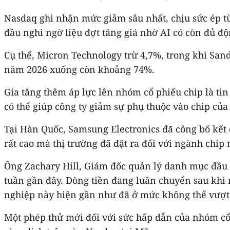
Nasdaq ghi nhận mức giảm sâu nhất, chịu sức ép từ
đầu nghi ngờ liệu đợt tăng giá nhờ AI có còn đủ độ
Cụ thể, Micron Technology trừ 4,7%, trong khi San
năm 2026 xuống còn khoảng 74%.
Gia tăng thêm áp lực lên nhóm cổ phiếu chip là ti
có thể giúp công ty giảm sự phụ thuộc vào chip củ
Tại Hàn Quốc, Samsung Electronics đã công bố kế
rất cao mà thị trường đã đặt ra đối với ngành chip 
Ông Zachary Hill, Giám đốc quản lý danh mục đầu 
tuần gần đây. Dòng tiền đang luân chuyển sau khi
nghiệp này hiện gần như đã ở mức không thể vượt
Một phép thử mới đối với sức hấp dẫn của nhóm cổ 