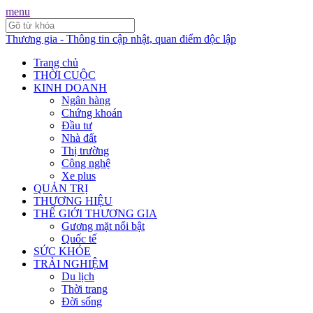
menu
Thương gia - Thông tin cập nhật, quan điểm độc lập
Trang chủ
THỜI CUỘC
KINH DOANH
Ngân hàng
Chứng khoán
Đầu tư
Nhà đất
Thị trường
Công nghệ
Xe plus
QUẢN TRỊ
THƯƠNG HIỆU
THẾ GIỚI THƯƠNG GIA
Gương mặt nổi bật
Quốc tế
SỨC KHỎE
TRẢI NGHIỆM
Du lịch
Thời trang
Đời sống