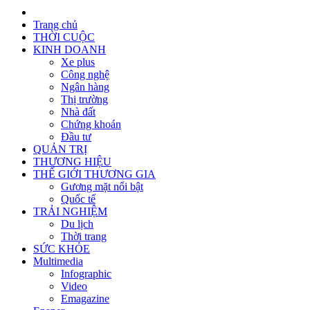
Trang chủ
THỜI CUỘC
KINH DOANH
Xe plus
Công nghệ
Ngân hàng
Thị trường
Nhà đất
Chứng khoán
Đầu tư
QUẢN TRỊ
THƯƠNG HIỆU
THẾ GIỚI THƯƠNG GIA
Gương mặt nổi bật
Quốc tế
TRẢI NGHIỆM
Du lịch
Thời trang
SỨC KHỎE
Multimedia
Infographic
Video
Emagazine