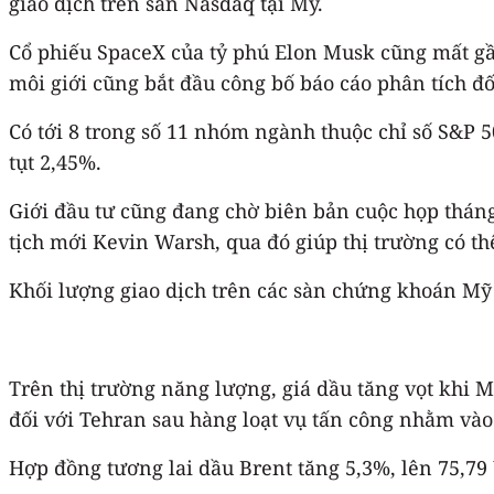
giao dịch trên sàn Nasdaq tại Mỹ.
Cổ phiếu SpaceX của tỷ phú Elon Musk cũng mất gần
môi giới cũng bắt đầu công bố báo cáo phân tích đố
Có tới 8 trong số 11 nhóm ngành thuộc chỉ số S&P 
tụt 2,45%.
Giới đầu tư cũng đang chờ biên bản cuộc họp tháng 
tịch mới Kevin Warsh, qua đó giúp thị trường có t
Khối lượng giao dịch trên các sàn chứng khoán Mỹ l
Trên thị trường năng lượng, giá dầu tăng vọt khi M
đối với Tehran sau hàng loạt vụ tấn công nhằm vào
Hợp đồng tương lai dầu Brent tăng 5,3%, lên 75,79