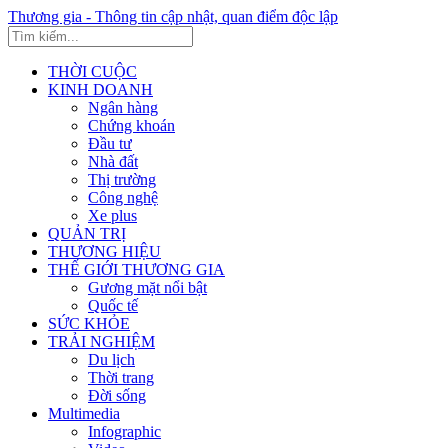
Thương gia - Thông tin cập nhật, quan điểm độc lập
THỜI CUỘC
KINH DOANH
Ngân hàng
Chứng khoán
Đầu tư
Nhà đất
Thị trường
Công nghệ
Xe plus
QUẢN TRỊ
THƯƠNG HIỆU
THẾ GIỚI THƯƠNG GIA
Gương mặt nổi bật
Quốc tế
SỨC KHỎE
TRẢI NGHIỆM
Du lịch
Thời trang
Đời sống
Multimedia
Infographic