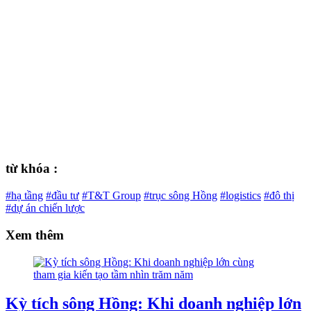
từ khóa :
#hạ tầng
#đầu tư
#T&T Group
#trục sông Hồng
#logistics
#đô thị
#dự án chiến lược
Xem thêm
Kỳ tích sông Hồng: Khi doanh nghiệp lớn