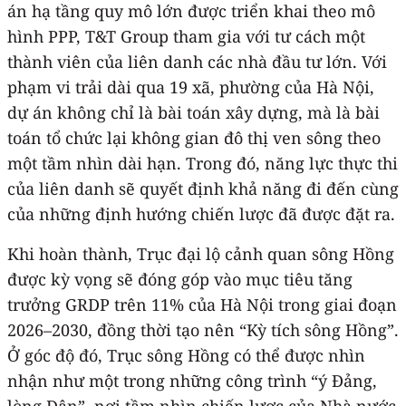
án hạ tầng quy mô lớn được triển khai theo mô
hình PPP, T&T Group tham gia với tư cách một
thành viên của liên danh các nhà đầu tư lớn. Với
phạm vi trải dài qua 19 xã, phường của Hà Nội,
dự án không chỉ là bài toán xây dựng, mà là bài
toán tổ chức lại không gian đô thị ven sông theo
một tầm nhìn dài hạn. Trong đó, năng lực thực thi
của liên danh sẽ quyết định khả năng đi đến cùng
của những định hướng chiến lược đã được đặt ra.
Khi hoàn thành, Trục đại lộ cảnh quan sông Hồng
được kỳ vọng sẽ đóng góp vào mục tiêu tăng
trưởng GRDP trên 11% của Hà Nội trong giai đoạn
2026–2030, đồng thời tạo nên “Kỳ tích sông Hồng”.
Ở góc độ đó, Trục sông Hồng có thể được nhìn
nhận như một trong những công trình “ý Đảng,
lòng Dân”, nơi tầm nhìn chiến lược của Nhà nước