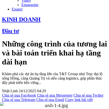
Video
Emagazine
Epaper
KINH DOANH
Đầu tư
Những công trình của tương lai
và bài toán triển khai hạ tầng
dài hạn
Khám phá các dự án hạ tầng lớn của T&T Group như Trục đại lộ
sông Hồng, cảng Quảng Trị và siêu cảng logistics, góp phần thúc
đẩy phát triển bền vững...
Nhật Linh
24/12/2025 04:29
Chia sẻ qua Facebook
Chia sẻ qua Messenger
Chia sẻ qua Twitter
Chia sẻ qua Telegram
Chia sẻ qua Email
Copy link bài viết