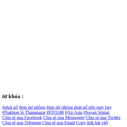
từ khóa :
#phát nổ
#pin dự phòng
#pin dự phòng phát nổ trên máy bay
#Nakhon Si Thammarat
#FD3188
#Air Asia
#Sayan Srimai
Chia sẻ qua Facebook
Chia sẻ qua Messenger
Chia sẻ qua Twitter
Chia sẻ qua Telegram
Chia sẻ qua Email
Copy link bài viết