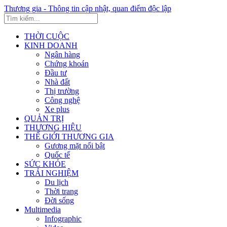
Thương gia - Thông tin cập nhật, quan điểm độc lập
THỜI CUỘC
KINH DOANH
Ngân hàng
Chứng khoán
Đầu tư
Nhà đất
Thị trường
Công nghệ
Xe plus
QUẢN TRỊ
THƯƠNG HIỆU
THẾ GIỚI THƯƠNG GIA
Gương mặt nổi bật
Quốc tế
SỨC KHỎE
TRẢI NGHIỆM
Du lịch
Thời trang
Đời sống
Multimedia
Infographic