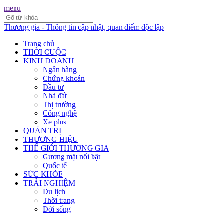
menu
Thương gia - Thông tin cập nhật, quan điểm độc lập
Trang chủ
THỜI CUỘC
KINH DOANH
Ngân hàng
Chứng khoán
Đầu tư
Nhà đất
Thị trường
Công nghệ
Xe plus
QUẢN TRỊ
THƯƠNG HIỆU
THẾ GIỚI THƯƠNG GIA
Gương mặt nổi bật
Quốc tế
SỨC KHỎE
TRẢI NGHIỆM
Du lịch
Thời trang
Đời sống