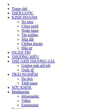
Trang chủ
THỜI CUỘC
KINH DOANH
Xe plus
Công nghệ
Ngân hàng
Thị trường
Nhà đất
Chứng khoán
Đầu tư
QUẢN TRỊ
THƯƠNG HIỆU
THẾ GIỚI THƯƠNG GIA
Gương mặt nổi bật
Quốc tế
TRẢI NGHIỆM
Du lịch
Thời trang
SỨC KHỎE
Multimedia
Infographic
Video
Emagazine