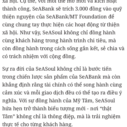
xã hội. Cụ thể, với mỗi thẻ mở mới và kích hoạt
thành công, SeABank sẽ trích 3.000 đồng vào quỹ
thiện nguyện của SeABank/MT Foundation để
cùng chung tay thực hiện các hoạt động từ thiện
xã hội. Như vậy, SeASoul không chỉ đồng hành
cùng khách hàng trong hành trình chi tiêu, mà
còn đồng hành trong cách sống gắn kết, sẻ chia và
có trách nhiệm với cộng đồng.
Sự ra đời của SeASoul không chỉ là bước tiến
trong chiến lược sản phẩm của SeABank mà còn
khẳng định rằng tài chính có thể song hành cùng
cảm xúc và mỗi giao dịch đều có thể tạo ra điều ý
nghĩa. Với sự đồng hành của Mỹ Tâm, SeASoul
hứa hẹn trở thành biểu tượng mới - nơi “thật
Tâm” không chỉ là thông điệp, mà là trải nghiệm
thực tế cho từng khách hàng.