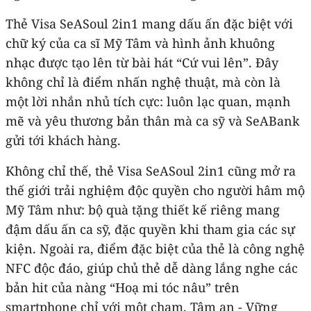
Thẻ Visa SeASoul 2in1 mang dấu ấn đặc biệt với
chữ ký của ca sĩ Mỹ Tâm và hình ảnh khuông
nhạc được tạo lên từ bài hát “Cứ vui lên”. Đây
không chỉ là điểm nhấn nghệ thuật, mà còn là
một lời nhắn nhủ tích cực: luôn lạc quan, mạnh
mẽ và yêu thương bản thân mà ca sỹ và SeABank
gửi tới khách hàng.
Không chỉ thế, thẻ Visa SeASoul 2in1 cũng mở ra
thế giới trải nghiệm độc quyền cho người hâm mộ
Mỹ Tâm như: bộ quà tặng thiết kế riêng mang
đậm dấu ấn ca sỹ, đặc quyền khi tham gia các sự
kiện. Ngoài ra, điểm đặc biệt của thẻ là công nghệ
NFC độc đáo, giúp chủ thẻ dễ dàng lắng nghe các
bản hit của nàng “Hoạ mi tóc nâu” trên
smartphone chỉ với một chạm. Tâm an - Vững