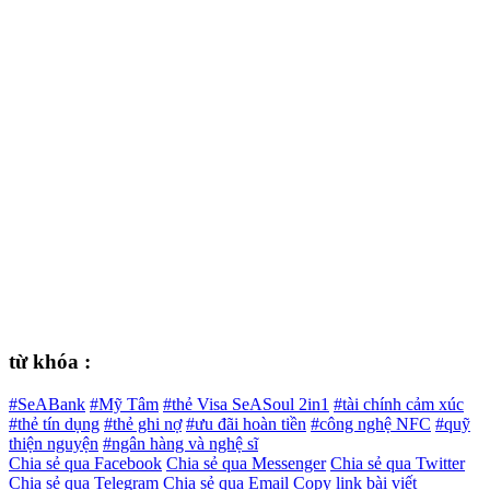
từ khóa :
#SeABank
#Mỹ Tâm
#thẻ Visa SeASoul 2in1
#tài chính cảm xúc
#thẻ tín dụng
#thẻ ghi nợ
#ưu đãi hoàn tiền
#công nghệ NFC
#quỹ
thiện nguyện
#ngân hàng và nghệ sĩ
Chia sẻ qua Facebook
Chia sẻ qua Messenger
Chia sẻ qua Twitter
Chia sẻ qua Telegram
Chia sẻ qua Email
Copy link bài viết