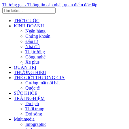
Thương gia - Thông tin cập nhật, quan điểm độc lập
THỜI CUỘC
KINH DOANH
Ngân hàng
Chứng khoán
Đầu tư
Nhà đất
Thị trường
Công nghệ
Xe plus
QUẢN TRỊ
THƯƠNG HIỆU
THẾ GIỚI THƯƠNG GIA
Gương mặt nổi bật
Quốc tế
SỨC KHỎE
TRẢI NGHIỆM
Du lịch
Thời trang
Đời sống
Multimedia
Infographic