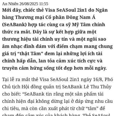
An Nhiên
26/08/2025 11:55
Mới đây, chiếc thẻ Visa SeASoul 2in1 do Ngân
hàng Thương mại Cổ phần Đông Nam Á
(SeABank) hợp tác cùng ca sỹ Mỹ Tâm chính
thức ra mắt. Đây là sự kết hợp giữa một
thương hiệu tài chính uy tín và một ngôi sao
âm nhạc đình đám với điểm chạm mang chung
giá trị “thật Tâm” đem lại những lợi ích tài
chính hấp dẫn, lan tỏa cảm xúc tích cực và
truyền cảm hứng sống tốt đẹp hơn mỗi ngày.
Tại lễ ra mắt thẻ Visa SeASoul 2in1 ngày 16/8, Phó
Chủ tịch Hội đồng quản trị SeABank Lê Thu Thủy
cho biết: “SeABank tin rằng một sản phẩm tài
chính hiện đại không dừng lại ở đáp ứng nhu cầu
chi tiêu, mà còn cần xuất phát từ chữ “tâm” để
chạm đến cảm xúc của khách hàng. Thẻ SeASoul