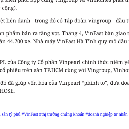
 cộng).
t liên danh - trong đó có Tập đoàn Vingroup - đầu t
ản phẩm bán ra tăng vọt. Tháng 4, VinFast bàn giao t
ần 44.700 xe. Nhà máy VinFast Hà Tĩnh quy mô đầu 
VPL của Công ty Cổ phần Vinpearl chính thức niêm y
t cổ phiếu trên sàn TP.HCM cùng với Vingroup, Vinho
u đó đã giúp vốn hóa của Vinpearl “phình to”, đưa d
 HOSE.
i sản tỷ phú
#VinFast
#thị trường chứng khoán
#doanh nghiệp tư nhân 