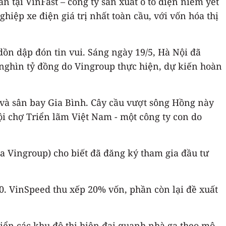
tại VinFast – công ty sản xuất ô tô điện niêm yết
iệp xe điện giá trị nhất toàn cầu, với vốn hóa thị
ồn dập đón tin vui. Sáng ngày 19/5, Hà Nội đã
nghìn tỷ đồng do Vingroup thực hiện, dự kiến hoàn
i và sân bay Gia Bình. Cây cầu vượt sông Hồng này
i chợ Triển lãm Việt Nam - một công ty con do
ủa Vingroup) cho biết đã đăng ký tham gia đầu tư
0. VinSpeed thu xếp 20% vốn, phần còn lại đề xuất
iển các khu đô thị hiện đại quanh nhà ga theo mô