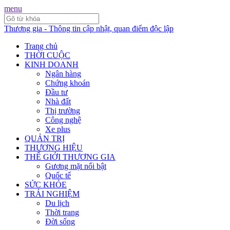
menu
Thương gia - Thông tin cập nhật, quan điểm độc lập
Trang chủ
THỜI CUỘC
KINH DOANH
Ngân hàng
Chứng khoán
Đầu tư
Nhà đất
Thị trường
Công nghệ
Xe plus
QUẢN TRỊ
THƯƠNG HIỆU
THẾ GIỚI THƯƠNG GIA
Gương mặt nổi bật
Quốc tế
SỨC KHỎE
TRẢI NGHIỆM
Du lịch
Thời trang
Đời sống