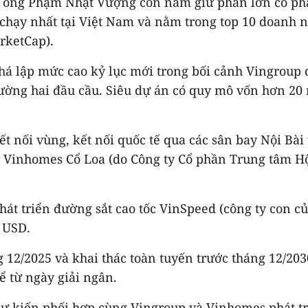
 ông Phạm Nhật Vượng còn nắm giữ phần lớn cổ phần 
chạy nhất tại Việt Nam và nằm trong top 10 doanh ngh
rketCap).
há lập mức cao kỷ lục mới trong bối cảnh Vingroup d
ường hai đầu cầu. Siêu dự án có quy mô vốn hơn 20 
ết nối vùng, kết nối quốc tế qua các sân bay Nội Bà
 Vinhomes Cổ Loa (do Công ty Cổ phần Trung tâm Hộ
hát triển đường sắt cao tốc VinSpeed (công ty con c
ỷ USD.
 12/2025 và khai thác toàn tuyến trước tháng 12/203
ể từ ngày giải ngân.
ự kiến phối hợp cùng Vingroup và Vinhomes phát tr