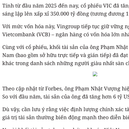
Tính từ đầu năm 2025 đến nay, cổ phiếu VIC đã tă
sáng lập lên xấp xỉ 350.000 tỷ đồng (tương đương 1
Với mức vốn hóa này, Vingroup tiếp tục giữ vững n
Vietcombank (VCB) – ngân hàng có vốn hóa lớn nhấ
Cùng với cổ phiếu, khối tài sản của ông Phạm Nhật
Nam (bao gồm sở hữu trực tiếp và gián tiếp) đã đạ
khác trong danh sách những người giàu nhất sàn 
Theo cập nhật từ Forbes, ông Phạm Nhật Vượng hiện 
So với đầu năm, tài sản của ông đã tăng hơn 6 tỷ 
Dù vậy, cần lưu ý rằng việc định lượng chính xác t
giá trị tài sản thường biến động mạnh theo diễn b