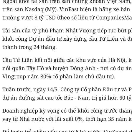
Ngoài khối tài sản trên sàn chứng khoán Việt Nam,
trên sàn Nasdaq (Mỹ). VinFast hiện là hãng xe bán 
trường vượt 8 tỷ USD (theo số liệu từ CompaniesMa
Tài sản của tỷ phú Phạm Nhật Vượng tiếp tục bứt p
khởi công Dự án đầu tư xây dựng cầu Tứ Liên và đ
thành trong 24 tháng.
Cầu Tứ Liên kết nối giữa các khu vực của Hà Nội, k
nối quận Tây Hồ và huyện Đông Anh - nơi có dự án
Vingroup nắm 80% cổ phần làm chủ đầu tư).
Tuần trước, ngày 14/5, Công ty Cổ phần Đầu tư và P
dự án đường sắt cao tốc Bắc - Nam trị giá hơn 60 t
Doanh nghiệp kỳ vọng có thể khởi công trước tháng
vay từ Nhà nước với lãi suất 0%, thời hạn 35 năm k
Để hoàn trả phần vốn vay từ Nhà nước, VinSpeed d