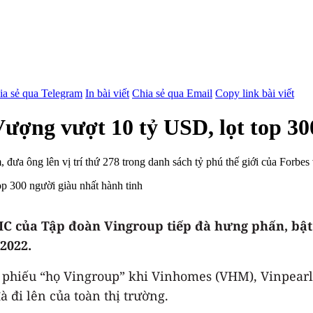
ia sẻ qua Telegram
In bài viết
Chia sẻ qua Email
Copy link bài viết
ượng vượt 10 tỷ USD, lọt top 30
a ông lên vị trí thứ 278 trong danh sách tỷ phú thế giới của Forbes v
VIC của Tập đoàn Vingroup tiếp đà hưng phấn, bật
/2022.
 phiếu “họ Vingroup” khi Vinhomes (VHM), Vinpearl
 đi lên của toàn thị trường.