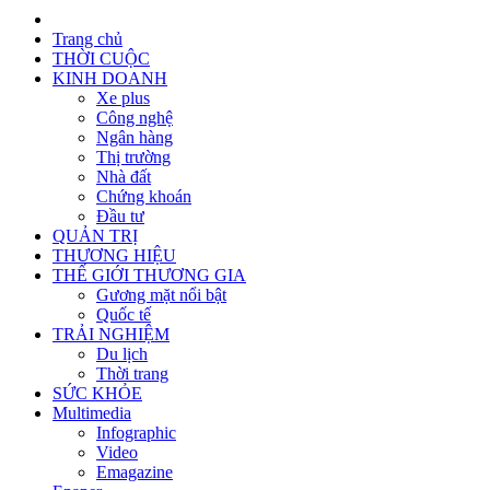
Trang chủ
THỜI CUỘC
KINH DOANH
Xe plus
Công nghệ
Ngân hàng
Thị trường
Nhà đất
Chứng khoán
Đầu tư
QUẢN TRỊ
THƯƠNG HIỆU
THẾ GIỚI THƯƠNG GIA
Gương mặt nổi bật
Quốc tế
TRẢI NGHIỆM
Du lịch
Thời trang
SỨC KHỎE
Multimedia
Infographic
Video
Emagazine