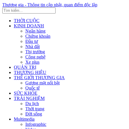
Thương gia - Thông tin cập nhật, quan điểm độc lập
THỜI CUỘC
KINH DOANH
Ngân hàng
Chứng khoán
Đầu tư
Nhà đất
Thị trường
Công nghệ
Xe plus
QUẢN TRỊ
THƯƠNG HIỆU
THẾ GIỚI THƯƠNG GIA
Gương mặt nổi bật
Quốc tế
SỨC KHỎE
TRẢI NGHIỆM
Du lịch
Thời trang
Đời sống
Multimedia
Infographic