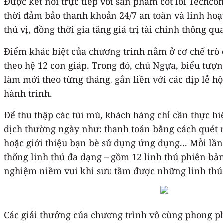
Được kết nối trực tiếp với sản phẩm cốt lõi Techco
thời đảm bảo thanh khoản 24/7 an toàn và linh hoạ
thú vị, đồng thời gia tăng giá trị tài chính thông 
Điểm khác biệt của chương trình nằm ở cơ chế trò c
theo hệ 12 con giáp. Trong đó, chú Ngựa, biểu tượn
làm mới theo từng tháng, gắn liền với các dịp lễ h
hành trình.
Để thu thập các túi mù, khách hàng chỉ cần thực h
dịch thường ngày như: thanh toán bằng cách quét mã
hoặc giới thiệu bạn bè sử dụng ứng dụng... Mỗi lầ
thống linh thú đa dạng – gồm 12 linh thú phiên bản 
nghiệm niềm vui khi sưu tầm được những linh thú đ
Các giải thưởng của chương trình vô cùng phong 