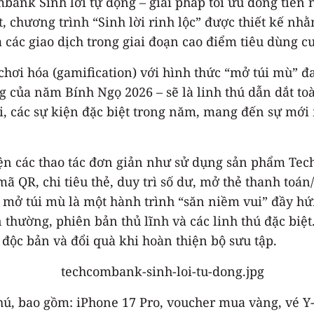
mbank Sinh lời tự động – giải pháp tối ưu dòng tiền
t, chương trình “Sinh lời rinh lộc” được thiết kế 
qua các giao dịch trong giai đoạn cao điểm tiêu dùng
hơi hóa (gamification) với hình thức “mở túi mù” đa
g của năm Bính Ngọ 2026 – sẽ là linh thú dẫn dắt t
ội, các sự kiện đặc biệt trong năm, mang đến sự mới
iện các thao tác đơn giản như sử dụng sản phẩm Tec
 QR, chi tiêu thẻ, duy trì số dư, mở thẻ thanh toán/
n mở túi mù là một hành trình “săn niềm vui” đầy h
thường, phiên bản thủ lĩnh và các linh thú đặc biệt. 
ộc bản và đổi quà khi hoàn thiện bộ sưu tập.
phú, bao gồm: iPhone 17 Pro, voucher mua vàng, vé