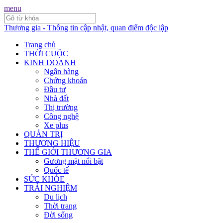
menu
Thương gia - Thông tin cập nhật, quan điểm độc lập
Trang chủ
THỜI CUỘC
KINH DOANH
Ngân hàng
Chứng khoán
Đầu tư
Nhà đất
Thị trường
Công nghệ
Xe plus
QUẢN TRỊ
THƯƠNG HIỆU
THẾ GIỚI THƯƠNG GIA
Gương mặt nổi bật
Quốc tế
SỨC KHỎE
TRẢI NGHIỆM
Du lịch
Thời trang
Đời sống