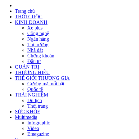
Trang chủ
THỜI CUỘC
KINH DOANH
Xe plus
Công nghệ
Ngân hàng
Thị trường
Nhà đất
Chứng khoán
Đầu tư
QUẢN TRỊ
THƯƠNG HIỆU
THẾ GIỚI THƯƠNG GIA
Gương mặt nổi bật
Quốc tế
TRẢI NGHIỆM
Du lịch
Thời trang
SỨC KHỎE
Multimedia
Infographic
Video
Emagazine