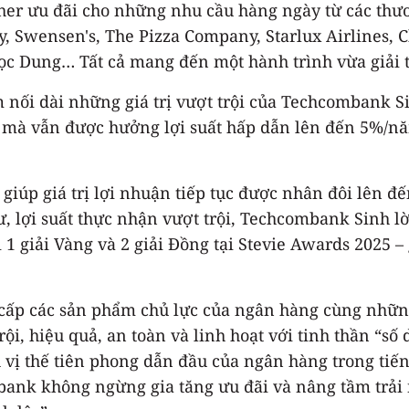
cher ưu đãi cho những nhu cầu hàng ngày từ các thư
, Swensen's, The Pizza Company, Starlux Airlines,
 Dung… Tất cả mang đến một hành trình vừa giải trí
m nối dài những giá trị vượt trội của Techcombank S
 mà vẫn được hưởng lợi suất hấp dẫn lên đến 5%/năm, 
 giúp giá trị lợi nhuận tiếp tục được nhân đôi lên 
dư, lợi suất thực nhận vượt trội, Techcombank Sinh 
 giải Vàng và 2 giải Đồng tại Stevie Awards 2025 – 
g cấp các sản phẩm chủ lực của ngân hàng cùng nhữn
i, hiệu quả, an toàn và linh hoạt với tinh thần “số
ị thế tiên phong dẫn đầu của ngân hàng trong tiến 
mbank không ngừng gia tăng ưu đãi và nâng tầm trả