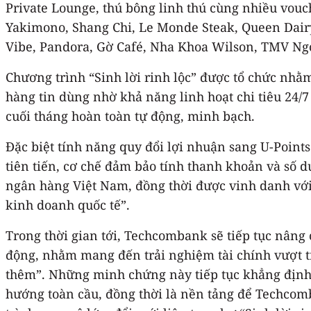
Private Lounge, thú bông linh thú cùng nhiều vou
Yakimono, Shang Chi, Le Monde Steak, Queen Dairy
Vibe, Pandora, Gờ Café, Nha Khoa Wilson, TMV Ngọc
Chương trình “Sinh lời rinh lộc” được tổ chức nhằ
hàng tin dùng nhờ khả năng linh hoạt chi tiêu 24/7
cuối tháng hoàn toàn tự động, minh bạch.
Đặc biệt tính năng quy đổi lợi nhuận sang U-Points
tiên tiến, cơ chế đảm bảo tính thanh khoản và số 
ngân hàng Việt Nam, đồng thời được vinh danh với 1
kinh doanh quốc tế”.
Trong thời gian tới, Techcombank sẽ tiếp tục nân
động, nhằm mang đến trải nghiệm tài chính vượt trộ
thêm”. Những minh chứng này tiếp tục khẳng định v
hướng toàn cầu, đồng thời là nền tảng để Techco