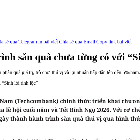
ia sẻ qua Telegram
In bài viết
Chia sẻ qua Email
Copy link bài viết
h săn quà chưa từng có với “Sin
phần quà giá trị, trò chơi thú vị và lợi nhuận hấp dẫn lên đến 5%/năm.
Nam (Techcombank) chính thức triển khai chương
lễ hội cuối năm và Tết Bính Ngọ 2026. Với cơ chế 
gày thành hành trình săn quà thú vị qua hình thứ