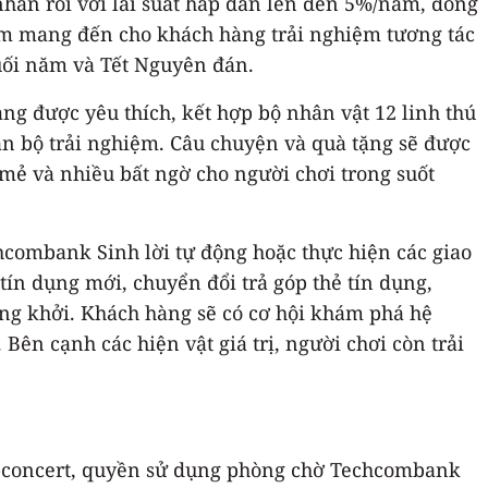
 nhàn rỗi với lãi suất hấp dẫn lên đến 5%/năm, đồng
nhằm mang đến cho khách hàng trải nghiệm tương tác
 cuối năm và Tết Nguyên đán.
ng được yêu thích, kết hợp bộ nhân vật 12 linh thú
oàn bộ trải nghiệm. Câu chuyện và quà tặng sẽ được
 mẻ và nhiều bất ngờ cho người chơi trong suốt
hcombank Sinh lời tự động hoặc thực hiện các giao
tín dụng mới, chuyển đổi trả góp thẻ tín dụng,
ứng khởi. Khách hàng sẽ có cơ hội khám phá hệ
Bên cạnh các hiện vật giá trị, người chơi còn trải
 Y-concert, quyền sử dụng phòng chờ Techcombank