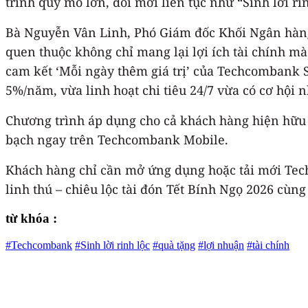
trình quy mô lớn, đổi mới liên tục như “Sinh lời rin
Bà Nguyễn Vân Linh, Phó Giám đốc Khối Ngân hàng 
quen thuộc không chỉ mang lại lợi ích tài chính m
cam kết ‘Mỗi ngày thêm giá trị’ của Techcombank S
5%/năm, vừa linh hoạt chi tiêu 24/7 vừa có cơ hội
Chương trình áp dụng cho cả khách hàng hiện hữu
bạch ngay trên Techcombank Mobile.
Khách hàng chỉ cần mở ứng dụng hoặc tải mới Techc
linh thú – chiêu lộc tài đón Tết Bính Ngọ 2026 cù
từ khóa :
#Techcombank
#Sinh lời rinh lộc
#quà tặng
#lợi nhuận
#tài chính