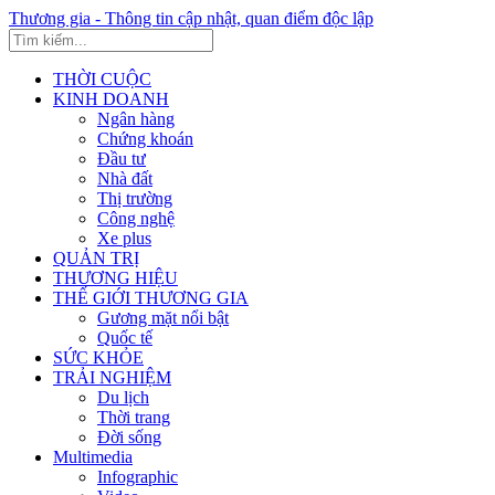
Thương gia - Thông tin cập nhật, quan điểm độc lập
THỜI CUỘC
KINH DOANH
Ngân hàng
Chứng khoán
Đầu tư
Nhà đất
Thị trường
Công nghệ
Xe plus
QUẢN TRỊ
THƯƠNG HIỆU
THẾ GIỚI THƯƠNG GIA
Gương mặt nổi bật
Quốc tế
SỨC KHỎE
TRẢI NGHIỆM
Du lịch
Thời trang
Đời sống
Multimedia
Infographic