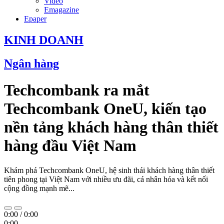
Video
Emagazine
Epaper
KINH DOANH
Ngân hàng
Techcombank ra mắt
Techcombank OneU, kiến tạo
nền tảng khách hàng thân thiết
hàng đầu Việt Nam
Khám phá Techcombank OneU, hệ sinh thái khách hàng thân thiết
tiên phong tại Việt Nam với nhiều ưu đãi, cá nhân hóa và kết nối
cộng đồng mạnh mẽ...
0:00
/
0:00
0:00