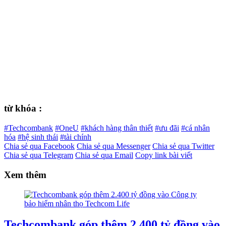
từ khóa :
#Techcombank
#OneU
#khách hàng thân thiết
#ưu đãi
#cá nhân
hóa
#hệ sinh thái
#tài chính
Chia sẻ qua Facebook
Chia sẻ qua Messenger
Chia sẻ qua Twitter
Chia sẻ qua Telegram
Chia sẻ qua Email
Copy link bài viết
Xem thêm
Techcombank góp thêm 2.400 tỷ đồng vào