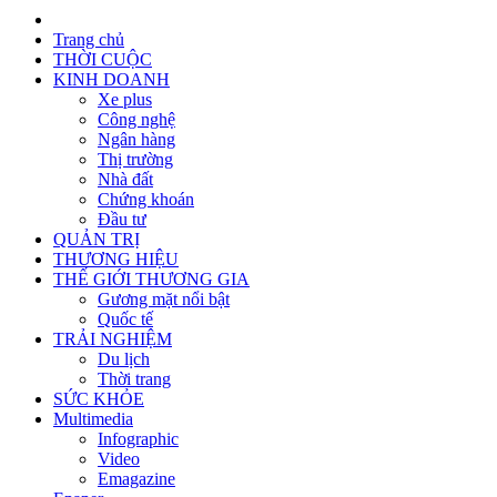
Trang chủ
THỜI CUỘC
KINH DOANH
Xe plus
Công nghệ
Ngân hàng
Thị trường
Nhà đất
Chứng khoán
Đầu tư
QUẢN TRỊ
THƯƠNG HIỆU
THẾ GIỚI THƯƠNG GIA
Gương mặt nổi bật
Quốc tế
TRẢI NGHIỆM
Du lịch
Thời trang
SỨC KHỎE
Multimedia
Infographic
Video
Emagazine