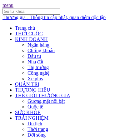
menu
Thương gia - Thông tin cập nhật, quan điểm độc lập
Trang chủ
THỜI CUỘC
KINH DOANH
Ngân hàng
Chứng khoán
Đầu tư
Nhà đất
Thị trường
Công nghệ
Xe plus
QUẢN TRỊ
THƯƠNG HIỆU
THẾ GIỚI THƯƠNG GIA
Gương mặt nổi bật
Quốc tế
SỨC KHỎE
TRẢI NGHIỆM
Du lịch
Thời trang
Đời sống