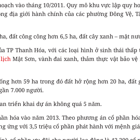
 hoạch vào tháng 10/2011. Quy mô khu vực lập quy h
ng địa giới hành chính của các phường Đông Vệ, 
 ha, đất công công hơn 6,5 ha, đất cây xanh – mặt nướ
ủa TP Thanh Hóa, với các loại hình ở sinh thái thấp 
lịch
Mật Sơn, vành đai xanh, thảm thực vật bảo v
g hơn 59 ha trong đó đất hở rộng hơn 20 ha, đất gi
gần 7.000 người.
gian triển khai dự án không quá 5 năm.
phần hóa vào năm 2013. Theo phương án cổ phần hó
ơng ứng với 3,5 triệu cổ phần phát hành với mệnh gi
), cổ phần ưu đãi cho người lao động là 42.200 cổ 