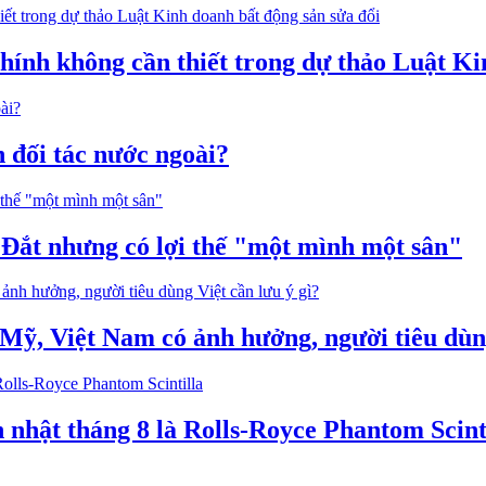
hính không cần thiết trong dự thảo Luật Ki
n đối tác nước ngoài?
 Đắt nhưng có lợi thế "một mình một sân"
 Mỹ, Việt Nam có ảnh hưởng, người tiêu dùng
hật tháng 8 là Rolls-Royce Phantom Scint