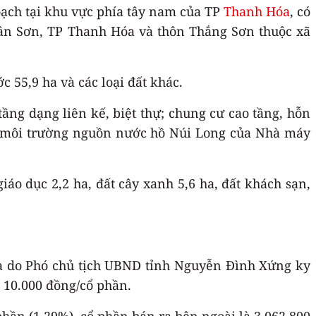
oạch tại khu vực phía tây nam của TP
Thanh Hóa
, có
Tân Sơn, TP Thanh Hóa và thôn Thắng Sơn thuộc xã
c 55,9 ha và các loại đất khác.
tầng dạng liên kế, biệt thự; chung cư cao tầng, hỗn
ệ môi trường nguồn nước hồ Núi Long của Nhà máy
áo dục 2,2 ha, đất cây xanh 5,6 ha, đất khách sạn,
a do Phó chủ tịch UBND tỉnh Nguyễn Đình Xứng ky
á 10.000 đồng/cổ phần.
phần (1,29%), cổ phần bán ra bên ngoài là 3.062.800