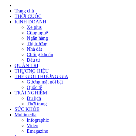
Trang chủ
THỜI CUỘC
KINH DOANH
Xe plus
Công nghệ
Ngân hàng
Thị trường
Nhà đất
Chứng khoán
Đầu tư
QUẢN TRỊ
THƯƠNG HIỆU
THẾ GIỚI THƯƠNG GIA
Gương mặt nổi bật
Quốc tế
TRẢI NGHIỆM
Du lịch
Thời trang
SỨC KHỎE
Multimedia
Infographic
Video
Emagazine