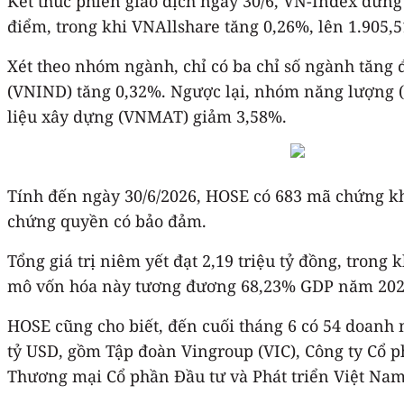
Kết thúc phiên giao dịch ngày 30/6, VN-Index dừng
điểm, trong khi VNAllshare tăng 0,26%, lên 1.905,
Xét theo nhóm ngành, chỉ có ba chỉ số ngành tăng
(VNIND) tăng 0,32%. Ngược lại, nhóm năng lượng 
liệu xây dựng (VNMAT) giảm 3,58%.
Tính đến ngày 30/6/2026, HOSE có 683 mã chứng kho
chứng quyền có bảo đảm.
Tổng giá trị niêm yết đạt 2,19 triệu tỷ đồng, trong
mô vốn hóa này tương đương 68,23% GDP năm 2025 v
HOSE cũng cho biết, đến cuối tháng 6 có 54 doanh 
tỷ USD, gồm Tập đoàn Vingroup (VIC), Công ty Cổ
Thương mại Cổ phần Đầu tư và Phát triển Việt Nam