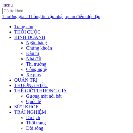
menu
Thương gia - Thông tin cập nhật, quan điểm độc lập
Trang chủ
THỜI CUỘC
KINH DOANH
Ngân hàng
Chứng khoán
Đầu tư
Nhà đất
Thị trường
Công nghệ
Xe plus
QUẢN TRỊ
THƯƠNG HIỆU
THẾ GIỚI THƯƠNG GIA
Gương mặt nổi bật
Quốc tế
SỨC KHỎE
TRẢI NGHIỆM
Du lịch
Thời trang
Đời sống