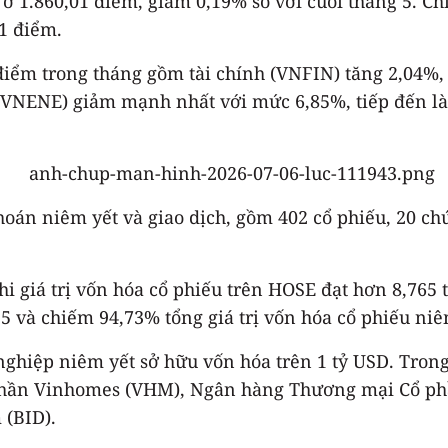
 ở 1.860,01 điểm, giảm 0,19% so với cuối tháng 5. C
51 điểm.
 điểm trong tháng gồm tài chính (VNFIN) tăng 2,04%
(VNENE) giảm mạnh nhất với mức 6,85%, tiếp đến l
án niêm yết và giao dịch, gồm 402 cổ phiếu, 20 ch
 khi giá trị vốn hóa cổ phiếu trên HOSE đạt hơn 8,765
à chiếm 94,73% tổng giá trị vốn hóa cổ phiếu niêm
nghiệp niêm yết sở hữu vốn hóa trên 1 tỷ USD. Tron
 phần Vinhomes (VHM), Ngân hàng Thương mại Cổ p
 (BID).