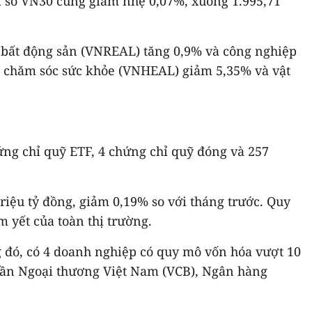
hỉ số VN30 cũng giảm nhẹ 0,07%, xuống 1.995,71
, bất động sản (VNREAL) tăng 0,9% và công nghiệp
à chăm sóc sức khỏe (VNHEAL) giảm 5,35% và vật
ứng chỉ quỹ ETF, 4 chứng chỉ quỹ đóng và 257
 triệu tỷ đồng, giảm 0,19% so với tháng trước. Quy
 yết của toàn thị trường.
g đó, có 4 doanh nghiệp có quy mô vốn hóa vượt 10
hần Ngoại thương Việt Nam (VCB), Ngân hàng