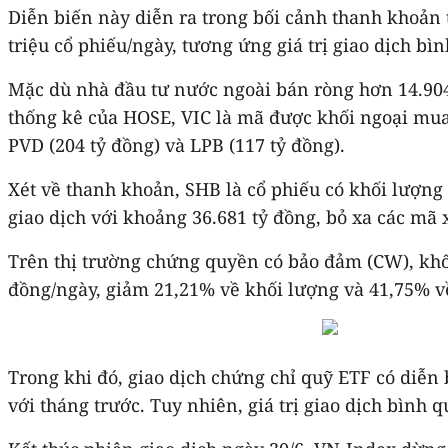
Diễn biến này diễn ra trong bối cảnh thanh khoản t
triệu cổ phiếu/ngày, tương ứng giá trị giao dịch bì
Mặc dù nhà đầu tư nước ngoài bán ròng hơn 14.904 
thống kê của HOSE, VIC là mã được khối ngoại mua 
PVD (204 tỷ đồng) và LPB (117 tỷ đồng).
Xét về thanh khoản, SHB là cổ phiếu có khối lượng g
giao dịch với khoảng 36.681 tỷ đồng, bỏ xa các mã
Trên thị trường chứng quyền có bảo đảm (CW), khối 
đồng/ngày, giảm 21,21% về khối lượng và 41,75% về 
Trong khi đó, giao dịch chứng chỉ quỹ ETF có diễn 
với tháng trước. Tuy nhiên, giá trị giao dịch bình 