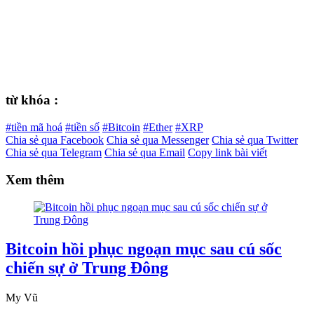
từ khóa :
#tiền mã hoá
#tiền số
#Bitcoin
#Ether
#XRP
Chia sẻ qua Facebook
Chia sẻ qua Messenger
Chia sẻ qua Twitter
Chia sẻ qua Telegram
Chia sẻ qua Email
Copy link bài viết
Xem thêm
Bitcoin hồi phục ngoạn mục sau cú sốc
chiến sự ở Trung Đông
My Vũ