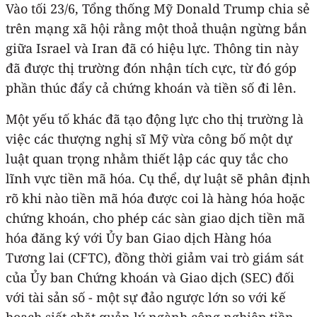
Vào tối 23/6, Tổng thống Mỹ Donald Trump chia sẻ
trên mạng xã hội rằng một thoả thuận ngừng bắn
giữa Israel và Iran đã có hiệu lực. Thông tin này
đã được thị trường đón nhận tích cực, từ đó góp
phần thúc đẩy cả chứng khoán và tiền số đi lên.
Một yếu tố khác đã tạo động lực cho thị trường là
việc các thượng nghị sĩ Mỹ vừa công bố một dự
luật quan trọng nhằm thiết lập các quy tắc cho
lĩnh vực tiền mã hóa. Cụ thể, dự luật sẽ phân định
rõ khi nào tiền mã hóa được coi là hàng hóa hoặc
chứng khoán, cho phép các sàn giao dịch tiền mã
hóa đăng ký với Ủy ban Giao dịch Hàng hóa
Tương lai (CFTC), đồng thời giảm vai trò giám sát
của Ủy ban Chứng khoán và Giao dịch (SEC) đối
với tài sản số - một sự đảo ngược lớn so với kế
hoạch siết chặt quản lý ngành công nghiệp tiền