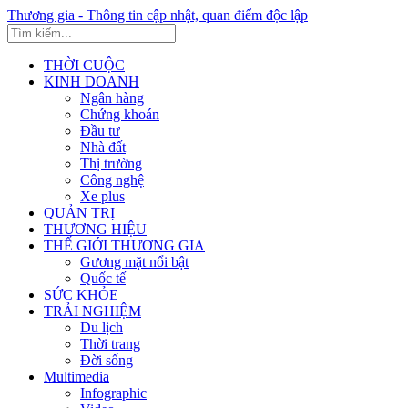
Thương gia - Thông tin cập nhật, quan điểm độc lập
THỜI CUỘC
KINH DOANH
Ngân hàng
Chứng khoán
Đầu tư
Nhà đất
Thị trường
Công nghệ
Xe plus
QUẢN TRỊ
THƯƠNG HIỆU
THẾ GIỚI THƯƠNG GIA
Gương mặt nổi bật
Quốc tế
SỨC KHỎE
TRẢI NGHIỆM
Du lịch
Thời trang
Đời sống
Multimedia
Infographic