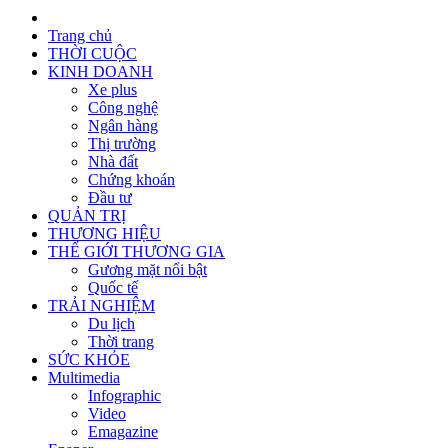
Trang chủ
THỜI CUỘC
KINH DOANH
Xe plus
Công nghệ
Ngân hàng
Thị trường
Nhà đất
Chứng khoán
Đầu tư
QUẢN TRỊ
THƯƠNG HIỆU
THẾ GIỚI THƯƠNG GIA
Gương mặt nổi bật
Quốc tế
TRẢI NGHIỆM
Du lịch
Thời trang
SỨC KHỎE
Multimedia
Infographic
Video
Emagazine