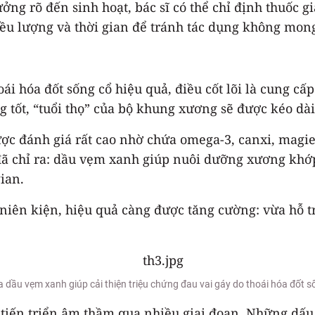
ng rõ đến sinh hoạt, bác sĩ có thể chỉ định thuốc g
liều lượng và thời gian để tránh tác dụng không mo
hoái hóa đốt sống cổ hiệu quả, điều cốt lõi là cung 
 tốt, “tuổi thọ” của bộ khung xương sẽ được kéo dài
ược đánh giá rất cao nhờ chứa omega-3, canxi, magi
đã chỉ ra: dầu vẹm xanh giúp nuôi dưỡng xương khớp
ian.
iên kiện, hiệu quả càng được tăng cường: vừa hỗ tr
dầu vẹm xanh giúp cải thiện triệu chứng đau vai gáy do thoái hóa đốt s
tiến triển âm thầm qua nhiều giai đoạn. Những dấu hi