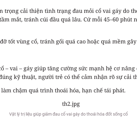
 trọng cải thiện tình trạng đau mỏi cổ vai gáy do th
tầm mắt, tránh cúi đầu quá lâu. Cứ mỗi 45–60 phút 
đỡ tốt vùng cổ, tránh gối quá cao hoặc quá mềm gây 
 cổ – vai – gáy giúp tăng cường sức mạnh hệ cơ nâng
úng kỹ thuật, người trẻ có thể cảm nhận rõ sự cải t
làm chậm quá trình thoái hóa, hạn chế tái phát.
Vật lý trị liệu giúp giảm đau cổ vai gáy do thoái hóa đốt sống cổ