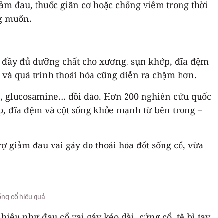
iảm đau, thuốc giãn cơ hoặc chống viêm trong thời
ng muốn.
cấp đầy đủ dưỡng chất cho xương, sụn khớp, đĩa đệm
 và quá trình thoái hóa cũng diễn ra chậm hơn.
e, glucosamine… dồi dào. Hơn 200 nghiên cứu quốc
, đĩa đệm và cột sống khỏe mạnh từ bên trong –
ợ giảm đau vai gáy do thoái hóa đốt sống cổ, vừa
ống cổ hiệu quả
ệu như đau cổ vai gáy kéo dài, cứng cổ, tê bì tay,