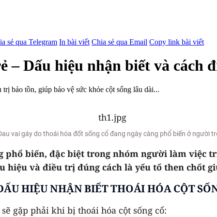
ia sẻ qua Telegram
In bài viết
Chia sẻ qua Email
Copy link bài viết
ẻ – Dấu hiệu nhận biết và cách đ
trị bảo tồn, giúp bảo vệ sức khỏe cột sống lâu dài...
Đau vai gáy do thoái hóa đốt sống cổ đang ngày càng phổ biến ở người tr
ng phổ biến, đặc biệt trong nhóm người làm việc 
 hiệu và điều trị đúng cách là yếu tố then chốt g
DẤU HIỆU NHẬN BIẾT THOÁI HÓA CỘT SỐ
ẽ gặp phải khi bị thoái hóa cột sống cổ: