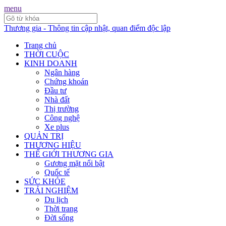
menu
Thương gia - Thông tin cập nhật, quan điểm độc lập
Trang chủ
THỜI CUỘC
KINH DOANH
Ngân hàng
Chứng khoán
Đầu tư
Nhà đất
Thị trường
Công nghệ
Xe plus
QUẢN TRỊ
THƯƠNG HIỆU
THẾ GIỚI THƯƠNG GIA
Gương mặt nổi bật
Quốc tế
SỨC KHỎE
TRẢI NGHIỆM
Du lịch
Thời trang
Đời sống