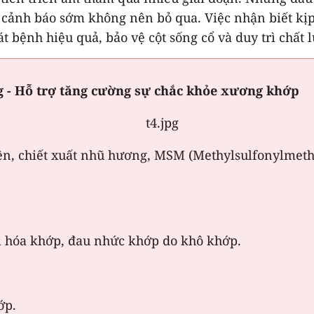
ảnh báo sớm không nên bỏ qua. Việc nhận biết kịp th
át bệnh hiệu quả, bảo vệ cột sống cổ và duy trì chất 
 - Hỗ trợ tăng cường sự chắc khỏe xương khớp
n, chiết xuất nhũ hương, MSM (Methylsulfonylmetha
ái hóa khớp, đau nhức khớp do khô khớp.
ớp.