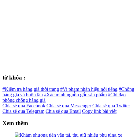
từ khóa :
#Kiểm tra hàng giả thời trang
#Vi phạm nhãn hiệu nổi tiếng
#Chống
hàng giả và buôn lậu
#Xác minh nguồn gốc sản phẩm
#Chỉ đạo
phòng chống hàng giả
Chia sẻ qua Facebook
Chia sẻ qua Messenger
Chia sẻ qua Twitter
Chia sẻ qua Telegram
Chia sẻ qua Email
Copy link bài viết
Xem thêm