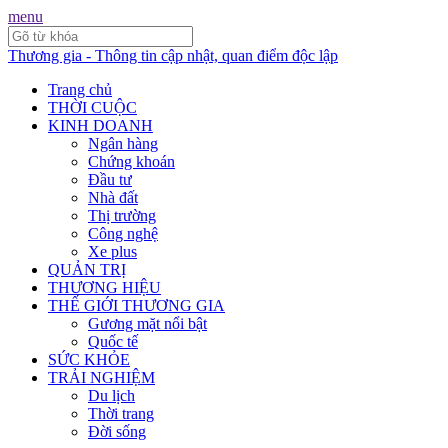
menu
Thương gia - Thông tin cập nhật, quan điểm độc lập
Trang chủ
THỜI CUỘC
KINH DOANH
Ngân hàng
Chứng khoán
Đầu tư
Nhà đất
Thị trường
Công nghệ
Xe plus
QUẢN TRỊ
THƯƠNG HIỆU
THẾ GIỚI THƯƠNG GIA
Gương mặt nổi bật
Quốc tế
SỨC KHỎE
TRẢI NGHIỆM
Du lịch
Thời trang
Đời sống