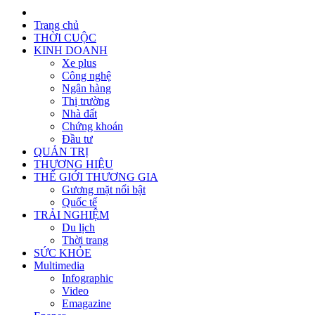
Trang chủ
THỜI CUỘC
KINH DOANH
Xe plus
Công nghệ
Ngân hàng
Thị trường
Nhà đất
Chứng khoán
Đầu tư
QUẢN TRỊ
THƯƠNG HIỆU
THẾ GIỚI THƯƠNG GIA
Gương mặt nổi bật
Quốc tế
TRẢI NGHIỆM
Du lịch
Thời trang
SỨC KHỎE
Multimedia
Infographic
Video
Emagazine