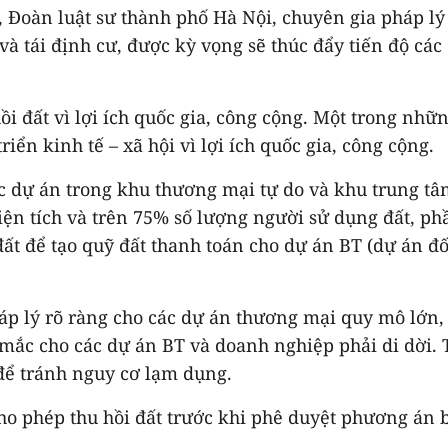
Đoàn luật sư thành phố Hà Nội, chuyên gia pháp lý
 và tái định cư, được kỳ vọng sẽ thúc đẩy tiến độ cá
i đất vì lợi ích quốc gia, công cộng. Một trong nhữ
iển kinh tế – xã hội vì lợi ích quốc gia, công cộng.
 dự án trong khu thương mại tự do và khu trung tâm
ện tích và trên 75% số lượng người sử dụng đất, phầ
đất để tạo quỹ đất thanh toán cho dự án BT (dự án đố
p lý rõ ràng cho các dự án thương mại quy mô lớn, 
mắc cho các dự án BT và doanh nghiệp phải di dời. 
để tránh nguy cơ lạm dụng.
, cho phép thu hồi đất trước khi phê duyệt phương án