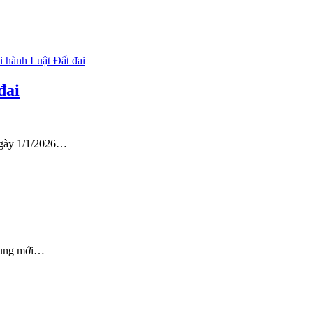
đai
 ngày 1/1/2026…
 cung mới…