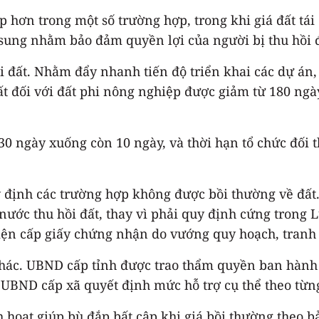
 hơn trong một số trường hợp, trong khi giá đất tái 
ổ sung nhằm bảo đảm quyền lợi của người bị thu hồi đ
hồi đất. Nhằm đẩy nhanh tiến độ triển khai các dự án
đất đối với đất phi nông nghiệp được giảm từ 180 ng
0 ngày xuống còn 10 ngày, và thời hạn tổ chức đối
định các trường hợp không được bồi thường về đất.
ớc thu hồi đất, thay vì phải quy định cứng trong Lu
kiện cấp giấy chứng nhận do vướng quy hoạch, tranh
 khác. UBND cấp tỉnh được trao thẩm quyền ban hàn
; UBND cấp xã quyết định mức hỗ trợ cụ thể theo từn
 hoạt giúp bù đắp bất cập khi giá bồi thường theo b