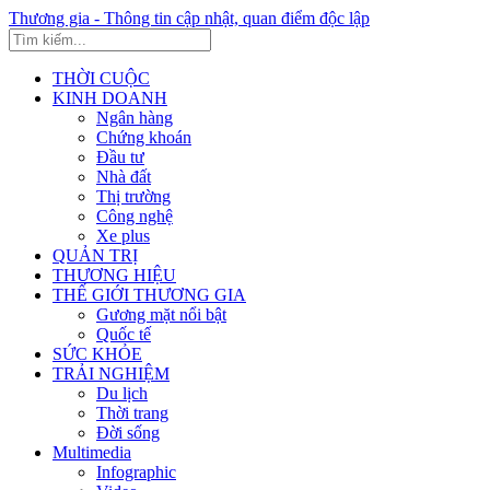
Thương gia - Thông tin cập nhật, quan điểm độc lập
THỜI CUỘC
KINH DOANH
Ngân hàng
Chứng khoán
Đầu tư
Nhà đất
Thị trường
Công nghệ
Xe plus
QUẢN TRỊ
THƯƠNG HIỆU
THẾ GIỚI THƯƠNG GIA
Gương mặt nổi bật
Quốc tế
SỨC KHỎE
TRẢI NGHIỆM
Du lịch
Thời trang
Đời sống
Multimedia
Infographic