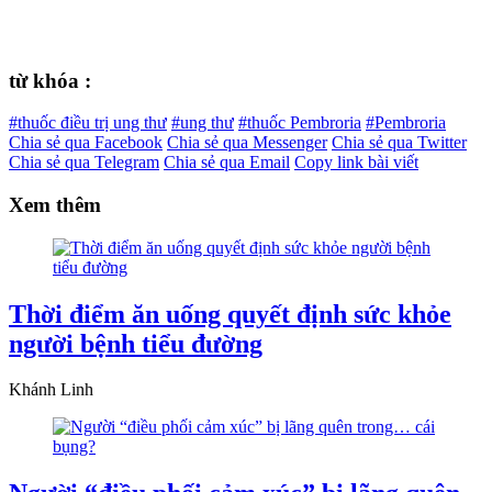
từ khóa :
#thuốc điều trị ung thư
#ung thư
#thuốc Pembroria
#Pembroria
Chia sẻ qua Facebook
Chia sẻ qua Messenger
Chia sẻ qua Twitter
Chia sẻ qua Telegram
Chia sẻ qua Email
Copy link bài viết
Xem thêm
Thời điểm ăn uống quyết định sức khỏe
người bệnh tiểu đường
Khánh Linh