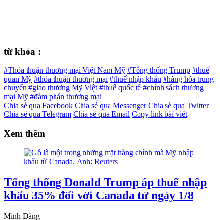
từ khóa :
#Thỏa thuận thương mại Việt Nam Mỹ
#Tổng thống Trump
#thuế
quan Mỹ
#thỏa thuận thương mại
#thuế nhập khẩu
#hàng hóa trung
chuyển
#giao thương Mỹ Việt
#thuế quốc tế
#chính sách thương
mại Mỹ
#đàm phán thương mại
Chia sẻ qua Facebook
Chia sẻ qua Messenger
Chia sẻ qua Twitter
Chia sẻ qua Telegram
Chia sẻ qua Email
Copy link bài viết
Xem thêm
Tổng thống Donald Trump áp thuế nhập
khẩu 35% đối với Canada từ ngày 1/8
Minh Đăng