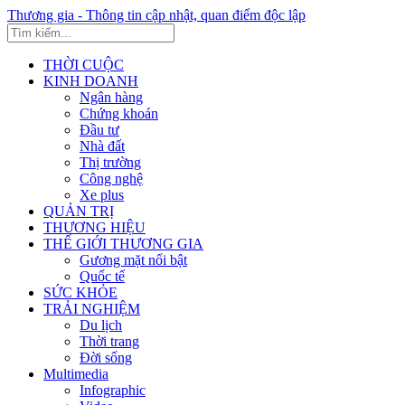
Thương gia - Thông tin cập nhật, quan điểm độc lập
THỜI CUỘC
KINH DOANH
Ngân hàng
Chứng khoán
Đầu tư
Nhà đất
Thị trường
Công nghệ
Xe plus
QUẢN TRỊ
THƯƠNG HIỆU
THẾ GIỚI THƯƠNG GIA
Gương mặt nổi bật
Quốc tế
SỨC KHỎE
TRẢI NGHIỆM
Du lịch
Thời trang
Đời sống
Multimedia
Infographic