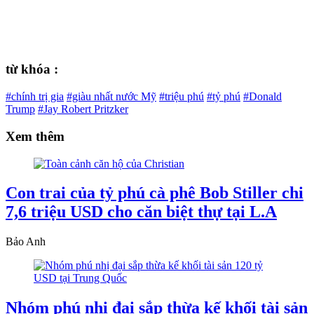
từ khóa :
#chính trị gia
#giàu nhất nước Mỹ
#triệu phú
#tỷ phú
#Donald
Trump
#Jay Robert Pritzker
Xem thêm
Con trai của tỷ phú cà phê Bob Stiller chi
7,6 triệu USD cho căn biệt thự tại L.A
Bảo Anh
Nhóm phú nhị đại sắp thừa kế khối tài sản