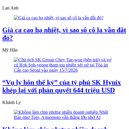
Lan Anh
Giá ca cao hạ nhiệt, vì sao sô cô la vẫn đắt
đỏ?
Mỹ Hân
“Vụ ly hôn thế kỷ” của tỷ phú SK Hynix
khép lại với phán quyết 644 triệu USD
Khánh Ly