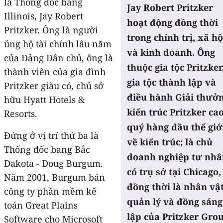
là Thống đốc bang
Jay Robert Pritzker
Illinois, Jay Robert
hoạt động đồng thời
Pritzker. Ông là người
trong chính trị, xã hộ
ủng hộ tài chính lâu năm
và kinh doanh. Ông
của Đảng Dân chủ, ông là
thuộc gia tộc Pritzker
thành viên của gia đình
gia tộc thành lập và
Pritzker giàu có, chủ sở
điều hành Giải thưở
hữu Hyatt Hotels &
kiến trúc Pritzker ca
Resorts.
quý hàng đầu thế giớ
Đứng ở vị trí thứ ba là
về kiến trúc; là chủ
Thống đốc bang Bắc
doanh nghiệp tư nh
Dakota - Doug Burgum.
có trụ sở tại Chicago,
Năm 2001, Burgum bán
đồng thời là nhân vậ
công ty phần mềm kế
quản lý và đồng sáng
toán Great Plains
lập của Pritzker Gro
Software cho Microsoft