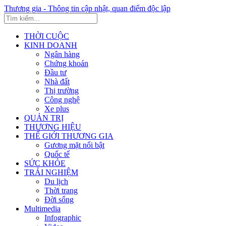
Thương gia - Thông tin cập nhật, quan điểm độc lập
THỜI CUỘC
KINH DOANH
Ngân hàng
Chứng khoán
Đầu tư
Nhà đất
Thị trường
Công nghệ
Xe plus
QUẢN TRỊ
THƯƠNG HIỆU
THẾ GIỚI THƯƠNG GIA
Gương mặt nổi bật
Quốc tế
SỨC KHỎE
TRẢI NGHIỆM
Du lịch
Thời trang
Đời sống
Multimedia
Infographic