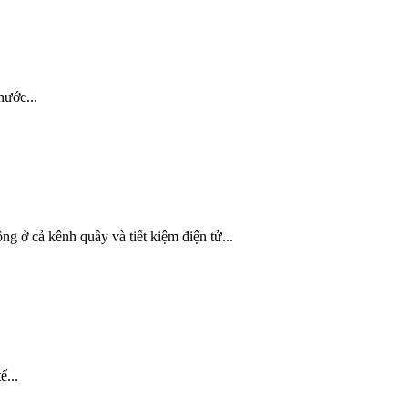
nước...
 ở cả kênh quầy và tiết kiệm điện tử...
ế...