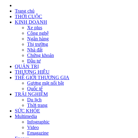
Trang chủ
THỜI CUỘC
KINH DOANH
Xe plus
Công nghệ
Ngân hàng
Thị trường
Nhà đất
Chứng khoán
Đầu tư
QUẢN TRỊ
THƯƠNG HIỆU
THẾ GIỚI THƯƠNG GIA
Gương mặt nổi bật
Quốc tế
TRẢI NGHIỆM
Du lịch
Thời trang
SỨC KHỎE
Multimedia
Infographic
Video
Emagazine