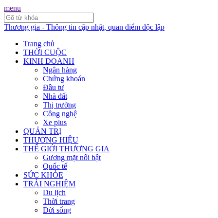
menu
Thương gia - Thông tin cập nhật, quan điểm độc lập
Trang chủ
THỜI CUỘC
KINH DOANH
Ngân hàng
Chứng khoán
Đầu tư
Nhà đất
Thị trường
Công nghệ
Xe plus
QUẢN TRỊ
THƯƠNG HIỆU
THẾ GIỚI THƯƠNG GIA
Gương mặt nổi bật
Quốc tế
SỨC KHỎE
TRẢI NGHIỆM
Du lịch
Thời trang
Đời sống