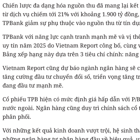
Chiến lược đa dạng hóa nguồn thu đã mang lại kết 
từ dịch vụ chiếm tới 21% với khoảng 1.900 tỷ đồng
TPBank giảm sự phụ thuộc vào nguồn thu từ tín dụ
TPBank với năng lực cạnh tranh mạnh mẽ và vị thế
uy tín năm 2025 do Vietnam Report công bố, cùng
Bảng xếp hạng này dựa trên 3 tiêu chí chính: năng l
Vietnam Report cũng dự báo ngành ngân hàng sẽ có 
tăng cường đầu tư chuyển đổi số, triển vọng tăng 
đang đầu tư mạnh mẽ.
Cổ phiếu TPB hiện có mức định giá hấp dẫn với P/
nước ngoài. Ngân hàng cũng duy trì chính sách cổ 
phân phối.
Với những kết quả kinh doanh vượt trội, hệ sinh th
những ngân hàng tư nhân hàng đầu về hiệu quả, uy