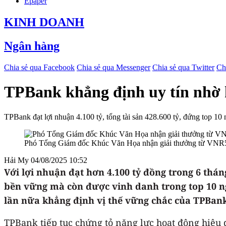
Epaper
KINH DOANH
Ngân hàng
Chia sẻ qua Facebook
Chia sẻ qua Messenger
Chia sẻ qua Twitter
Ch
TPBank khẳng định uy tín nhờ k
TPBank đạt lợi nhuận 4.100 tỷ, tổng tài sản 428.600 tỷ, đứng top 10
Phó Tổng Giám đốc Khúc Văn Họa nhận giải thưởng từ VNR
Hải My
04/08/2025 10:52
Với lợi nhuận đạt hơn 4.100 tỷ đồng trong 6 thán
bền vững mà còn được vinh danh trong top 10 n
lần nữa khẳng định vị thế vững chắc của TPBan
TPBank tiếp tục chứng tỏ năng lực hoạt động hiệu q