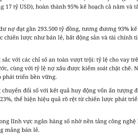
 17 tỷ USD), hoàn thành 95% kế hoạch cả năm và tă
 dư nợ đạt gần 293.500 tỷ đồng, tương đương 93% kế
 chiến lược như bán lẻ, bất động sản và tài chính t
sắc với các chỉ số an toàn vượt trội: tỷ lệ cho vay t
c, cùng với tỷ lệ nợ xấu được kiểm soát chặt chẽ. 
o phát triển bền vững.
 chuyển đổi số với kết quả huy động vốn ấn tượng đạ
23%, thể hiện hiệu quả rõ rệt từ chiến lược phát tri
rong lĩnh vực ngân hàng số nhờ nền tảng công nghệ 
ng mảng bán lẻ.