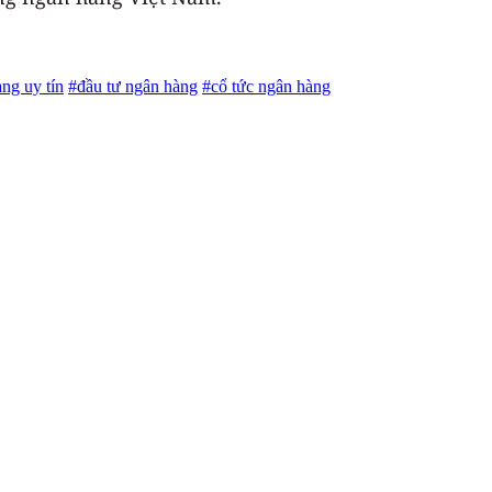
ng uy tín
#đầu tư ngân hàng
#cổ tức ngân hàng