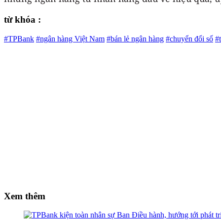
từ khóa :
#TPBank
#ngân hàng Việt Nam
#bán lẻ ngân hàng
#chuyển đổi số
#
Xem thêm