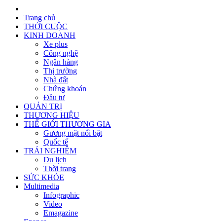
Trang chủ
THỜI CUỘC
KINH DOANH
Xe plus
Công nghệ
Ngân hàng
Thị trường
Nhà đất
Chứng khoán
Đầu tư
QUẢN TRỊ
THƯƠNG HIỆU
THẾ GIỚI THƯƠNG GIA
Gương mặt nổi bật
Quốc tế
TRẢI NGHIỆM
Du lịch
Thời trang
SỨC KHỎE
Multimedia
Infographic
Video
Emagazine