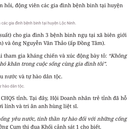
các gia đình bệnh binh tại huyện Lộc Ninh.
uất) cho gia đình 3 bệnh binh ngụ tại xã biên giới
m) và ông Nguyễn Văn Thảo (ấp Đồng Tâm).
i tham gia kháng chiến và xúc động bày tỏ:
“Không
hó khăn trong cuộc sống cùng gia đình tôi”
.
ự hào dân tộc.
 CHQS tỉnh. Tại đây, Hội Doanh nhân trẻ tỉnh đã hỗ
lính và tri ân anh hùng liệt sĩ.
hống yêu nước, tinh thần tự hào đối với những cống
ng Cụm thi đua Khối cảnh sát 1 cho biết.