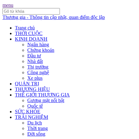
menu
Thương gia - Thông tin cập nhật, quan điểm độc lập
Trang chủ
THỜI CUỘC
KINH DOANH
Ngân hàng
Chứng khoán
Đầu tư
Nhà đất
Thị trường
Công nghệ
Xe plus
QUẢN TRỊ
THƯƠNG HIỆU
THẾ GIỚI THƯƠNG GIA
Gương mặt nổi bật
Quốc tế
SỨC KHỎE
TRẢI NGHIỆM
Du lịch
Thời trang
Đời sống