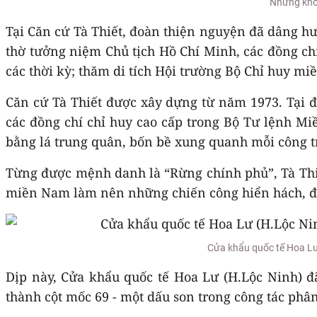
Những khoả
Tại Căn cứ Tà Thiết, đoàn thiện nguyện đã dâng hư
thờ tưởng niệm Chủ tịch Hồ Chí Minh, các đồng c
các thời kỳ; thăm di tích Hội trường Bộ Chỉ huy m
Căn cứ Tà Thiết được xây dựng từ năm 1973. Tại đ
các đồng chí chỉ huy cao cấp trong Bộ Tư lệnh Mi
bằng lá trung quân, bốn bề xung quanh mỗi công tr
Từng được mệnh danh là “Rừng chính phủ”, Tà Thi
miền Nam làm nên những chiến công hiển hách, đỉ
Cửa khẩu quốc tế Hoa Lư 
Dịp này, Cửa khẩu quốc tế Hoa Lư (H.Lộc Ninh) đã
thành cột mốc 69 - một dấu son trong công tác phâ