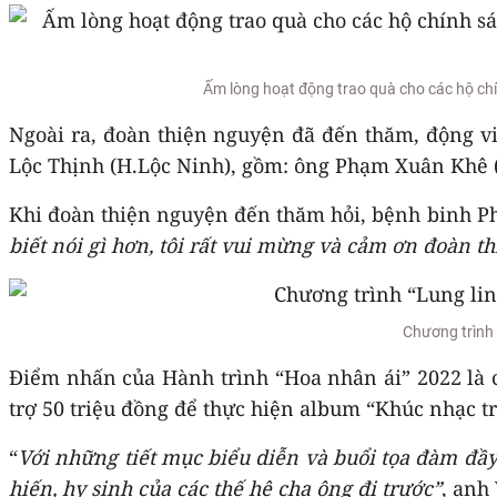
Ấm lòng hoạt động trao quà cho các hộ chí
Ngoài ra, đoàn thiện nguyện đã đến thăm, động viê
Lộc Thịnh (H.Lộc Ninh), gồm: ông Phạm Xuân Khê 
Khi đoàn thiện nguyện đến thăm hỏi, bệnh binh Ph
biết nói gì hơn, tôi rất vui mừng và cảm ơn đoàn 
Chương trình 
Điểm nhấn của Hành trình “Hoa nhân ái” 2022 là ch
trợ 50 triệu đồng để thực hiện album “Khúc nhạc trầ
“
Với những tiết mục biểu diễn và buổi tọa đàm đầy
hiến, hy sinh của các thế hệ cha ông đi trước”
, anh