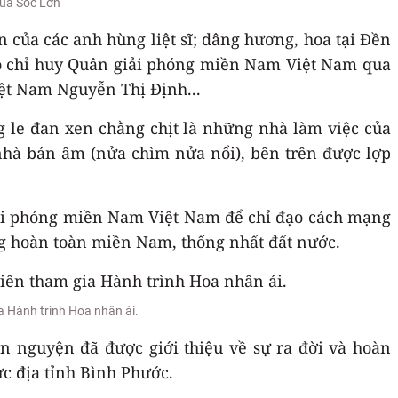
hùa Sóc Lớn
 của các anh hùng liệt sĩ; dâng hương, hoa tại Đền
Bộ chỉ huy Quân giải phóng miền Nam Việt Nam qua
iệt Nam Nguyễn Thị Định...
g le đan xen chằng chịt là những nhà làm việc của
 nhà bán âm (nửa chìm nửa nổi), bên trên được lợp
iải phóng miền Nam Việt Nam để chỉ đạo cách mạng
g hoàn toàn miền Nam, thống nhất đất nước.
a Hành trình Hoa nhân ái.
ện nguyện đã được giới thiệu về sự ra đời và hoàn
c địa tỉnh Bình Phước.