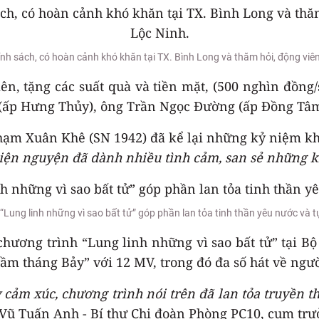
nh sách, có hoàn cảnh khó khăn tại TX. Bình Long và thăm hỏi, động viên 
n, tặng các suất quà và tiền mặt, (500 nghìn đồng/s
(ấp Hưng Thủy), ông Trần Ngọc Đường (ấp Đồng Tâ
ạm Xuân Khê (SN 1942) đã kể lại những kỷ niệm kh
thiện nguyện đã dành nhiều tình cảm, san sẻ những k
“Lung linh những vì sao bất tử” góp phần lan tỏa tinh thần yêu nước và t
ương trình “Lung linh những vì sao bất tử” tại Bộ
m tháng Bảy” với 12 MV, trong đó đa số hát về người 
 cảm xúc, chương trình nói trên đã lan tỏa truyền t
 Vũ Tuấn Anh - Bí thư Chi đoàn Phòng PC10, cụm trưở