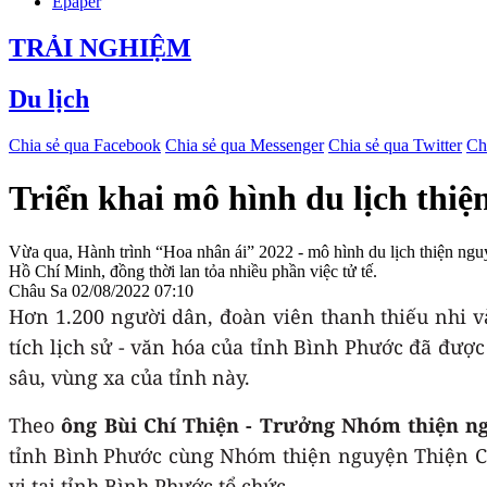
Epaper
TRẢI NGHIỆM
Du lịch
Chia sẻ qua Facebook
Chia sẻ qua Messenger
Chia sẻ qua Twitter
Ch
Triển khai mô hình du lịch thiệ
Vừa qua, Hành trình “Hoa nhân ái” 2022 - mô hình du lịch thiện nguy
Hồ Chí Minh, đồng thời lan tỏa nhiều phần việc tử tế.
Châu Sa
02/08/2022 07:10
Hơn 1.200 người dân, đoàn viên thanh thiếu nhi 
tích lịch sử - văn hóa của tỉnh Bình Phước đã đư
sâu, vùng xa của tỉnh này.
Theo
ông Bùi Chí Thiện - Trưởng Nhóm thiện n
tỉnh Bình Phước cùng Nhóm thiện nguyện Thiện Chí
vị tại tỉnh Bình Phước tổ chức.