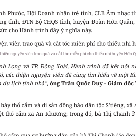
Bình Phước, Hội Doanh nhân trẻ tỉnh, CLB Âm nhạc 
hòng tỉnh, ĐTN Bộ CHQS tỉnh, huyện Đoàn Hớn Quản,
sức cho Hành trình đầy ý nghĩa này.
thiện nguyện viên trao quà và cắt tóc miễn phí cho thiếu nhi huyện Hớn 
h Long và TP. Đồng Xoài, Hành trình đã kết nối nh
 đó, các thiện nguyện viên đã cùng tìm hiểu về một
 du lịch tỉnh nhà”
,
ông Trần Quốc Duy - Giám đốc
bày thổ cẩm và di sản đồng bào dân tộc S’tiêng, x
ệt thổ cẩm xã An Khương; trong đó, bà Thị Chanh ở