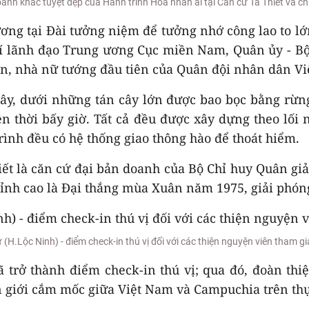
nh khắc tuyệt đẹp của Hành trình Hoa nhân ái tại Căn cứ Tà Thiết và c
ơng tại Đài tưởng niệm để tưởng nhớ công lao to lớn
hí lãnh đạo Trung ương Cục miền Nam, Quân ủy - 
iền, nhà nữ tướng đầu tiên của Quân đội nhân dân V
ây, dưới những tán cây lớn được bao bọc bằng rừn
ền thời bấy giờ. Tất cả đều được xây dựng theo lối
ình đều có hệ thống giao thông hào để thoát hiểm.
ết là căn cứ đại bản doanh của Bộ Chỉ huy Quân g
nh cao là Đại thắng mùa Xuân năm 1975, giải phón
(H.Lộc Ninh) - điểm check-in thú vị đối với các thiện nguyện viên tham gi
 trở thành điểm check-in thú vị; qua đó, đoàn thi
n giới cắm mốc giữa Việt Nam và Campuchia trên thự