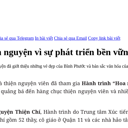
ia sẻ qua Telegram
In bài viết
Chia sẻ qua Email
Copy link bài viết
n nguyện vì sự phát triển bền vữ
ện đã giới thiệu những vẻ đẹp của Bình Phước và bản sắc văn hóa của 
và thiện nguyện viên đã tham gia
Hành trình “Hoa 
ợc quảng bá đến hàng chục thiện nguyện viên và nhi
guyện Thiện Chí
, Hành trình do Trung tâm Xúc ti
 gồm 52 thầy, cô giáo ở Quận 11 và các nhà hảo t