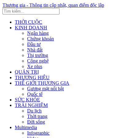
Thương gia - Thông tin cập nhật, quan điểm độc lập
THỜI CUỘC
KINH DOANH
Ngân hàng
Chứng khoán
Đầu tư
Nhà đất
Thị trường
Công nghệ
Xe plus
QUẢN TRỊ
THƯƠNG HIỆU
THẾ GIỚI THƯƠNG GIA
Gương mặt nổi bật
Quốc tế
SỨC KHỎE
TRẢI NGHIỆM
Du lịch
Thời trang
Đời sống
Multimedia
Infographic