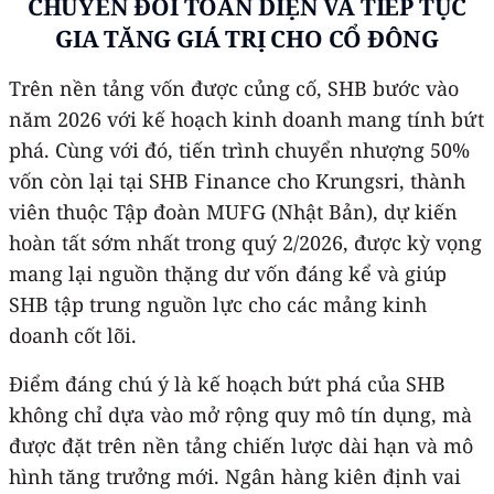
CHUYỂN ĐỔI TOÀN DIỆN VÀ TIẾP TỤC
GIA TĂNG GIÁ TRỊ CHO CỔ ĐÔNG
Trên nền tảng vốn được củng cố, SHB bước vào
năm 2026 với kế hoạch kinh doanh mang tính bứt
phá. Cùng với đó, tiến trình chuyển nhượng 50%
vốn còn lại tại SHB Finance cho Krungsri, thành
viên thuộc Tập đoàn MUFG (Nhật Bản), dự kiến
hoàn tất sớm nhất trong quý 2/2026, được kỳ vọng
mang lại nguồn thặng dư vốn đáng kể và giúp
SHB tập trung nguồn lực cho các mảng kinh
doanh cốt lõi.
Điểm đáng chú ý là kế hoạch bứt phá của SHB
không chỉ dựa vào mở rộng quy mô tín dụng, mà
được đặt trên nền tảng chiến lược dài hạn và mô
hình tăng trưởng mới. Ngân hàng kiên định vai