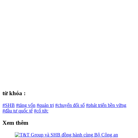
từ khóa :
#SHB
#tăng vốn
#quản trị
#chuyển đổi số
#phát triển bền vững
#đầu tư quốc tế
#cổ tức
Xem thêm