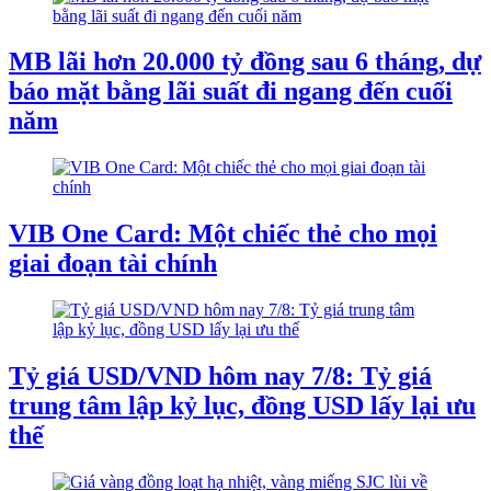
MB lãi hơn 20.000 tỷ đồng sau 6 tháng, dự
báo mặt bằng lãi suất đi ngang đến cuối
năm
VIB One Card: Một chiếc thẻ cho mọi
giai đoạn tài chính
Tỷ giá USD/VND hôm nay 7/8: Tỷ giá
trung tâm lập kỷ lục, đồng USD lấy lại ưu
thế