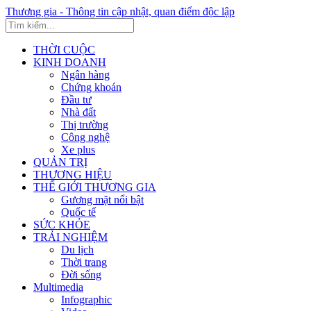
Thương gia - Thông tin cập nhật, quan điểm độc lập
THỜI CUỘC
KINH DOANH
Ngân hàng
Chứng khoán
Đầu tư
Nhà đất
Thị trường
Công nghệ
Xe plus
QUẢN TRỊ
THƯƠNG HIỆU
THẾ GIỚI THƯƠNG GIA
Gương mặt nổi bật
Quốc tế
SỨC KHỎE
TRẢI NGHIỆM
Du lịch
Thời trang
Đời sống
Multimedia
Infographic