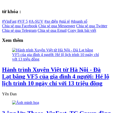
từ khóa :
#VinFast
#VF 5
#A-SUV
#xe điện
#giá rẻ
#doanh số
Chia sẻ qua Facebook
Chia sẻ qua Messenger
Chia sẻ qua Twitter
Chia sẻ qua Telegram
Chia sẻ qua Email
Copy link bài viết
Xem thêm
Hành trình Xuyên Việt từ Hà Nội - Đà
Lạt bằng VF5 của gia đình 4 người: Hé lộ
lịch trình 10 ngày chỉ với 13 triệu đồng
Yên Đan