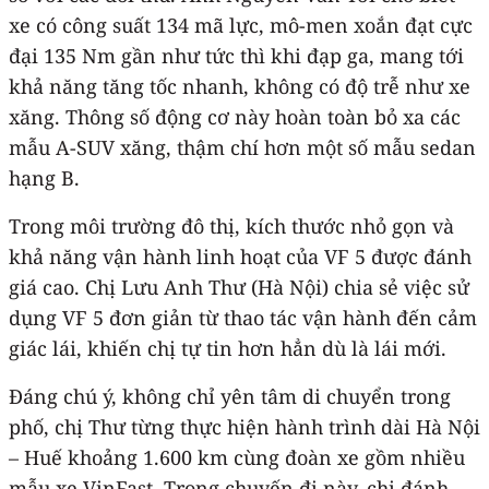
xe có công suất 134 mã lực, mô-men xoắn đạt cực
đại 135 Nm gần như tức thì khi đạp ga, mang tới
khả năng tăng tốc nhanh, không có độ trễ như xe
xăng. Thông số động cơ này hoàn toàn bỏ xa các
mẫu A-SUV xăng, thậm chí hơn một số mẫu sedan
hạng B.
Trong môi trường đô thị, kích thước nhỏ gọn và
khả năng vận hành linh hoạt của VF 5 được đánh
giá cao. Chị Lưu Anh Thư (Hà Nội) chia sẻ việc sử
dụng VF 5 đơn giản từ thao tác vận hành đến cảm
giác lái, khiến chị tự tin hơn hẳn dù là lái mới.
Đáng chú ý, không chỉ yên tâm di chuyển trong
phố, chị Thư từng thực hiện hành trình dài Hà Nội
– Huế khoảng 1.600 km cùng đoàn xe gồm nhiều
mẫu xe VinFast. Trong chuyến đi này, chị đánh