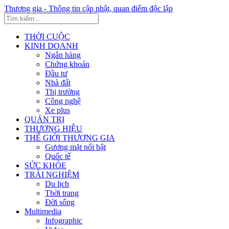
Thương gia - Thông tin cập nhật, quan điểm độc lập
THỜI CUỘC
KINH DOANH
Ngân hàng
Chứng khoán
Đầu tư
Nhà đất
Thị trường
Công nghệ
Xe plus
QUẢN TRỊ
THƯƠNG HIỆU
THẾ GIỚI THƯƠNG GIA
Gương mặt nổi bật
Quốc tế
SỨC KHỎE
TRẢI NGHIỆM
Du lịch
Thời trang
Đời sống
Multimedia
Infographic