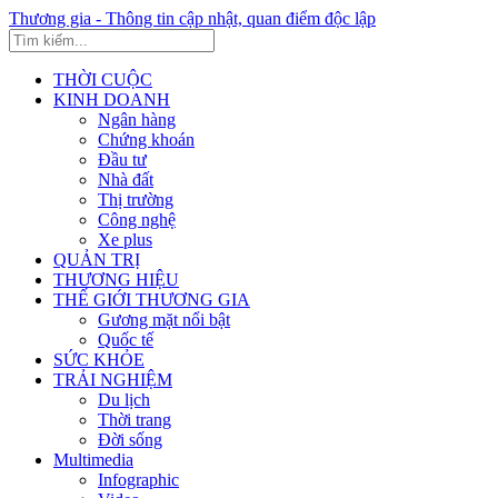
Thương gia - Thông tin cập nhật, quan điểm độc lập
THỜI CUỘC
KINH DOANH
Ngân hàng
Chứng khoán
Đầu tư
Nhà đất
Thị trường
Công nghệ
Xe plus
QUẢN TRỊ
THƯƠNG HIỆU
THẾ GIỚI THƯƠNG GIA
Gương mặt nổi bật
Quốc tế
SỨC KHỎE
TRẢI NGHIỆM
Du lịch
Thời trang
Đời sống
Multimedia
Infographic