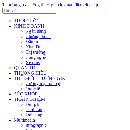
Thương gia - Thông tin cập nhật, quan điểm độc lập
THỜI CUỘC
KINH DOANH
Ngân hàng
Chứng khoán
Đầu tư
Nhà đất
Thị trường
Công nghệ
Xe plus
QUẢN TRỊ
THƯƠNG HIỆU
THẾ GIỚI THƯƠNG GIA
Gương mặt nổi bật
Quốc tế
SỨC KHỎE
TRẢI NGHIỆM
Du lịch
Thời trang
Đời sống
Multimedia
Infographic