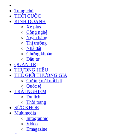
Trang chủ
THỜI CUỘC
KINH DOANH
Xe plus
Công nghệ
Ngân hàng
Thị trường
Nhà đất
Chứng khoán
Đầu tư
QUẢN TRỊ
THƯƠNG HIỆU
THẾ GIỚI THƯƠNG GIA
Gương mặt nổi bật
Quốc tế
TRẢI NGHIỆM
Du lịch
Thời trang
SỨC KHỎE
Multimedia
Infographic
Video
Emagazine