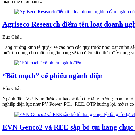
mạnh mẽ cuối năm...
Agriseco Research điểm tên loạt doanh ng
Bảo Châu
Tăng trưởng kinh tế quý 4 sẽ cao hơn các quý trước nhờ loạt chính sá
mức tín dụng cho một số ngân hàng sẽ tạo điều kiện thúc đẩy dòng vố
“Bắt mạch” cổ phiếu ngành điện
Bảo Châu
Ngành điện Việt Nam được dự báo sẽ tiếp tục tăng trưởng mạnh nhờ n
nghiệp điện lực như PV Power, PC1, REE, QTP hưởng lợi, mở ra cơ h
EVN Genco2 và REE sắp bỏ túi hàng chục t