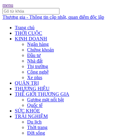
menu
Thương gia - Thông tin cập nhật, quan điểm độc lập
Trang chủ
THỜI CUỘC
KINH DOANH
Ngân hàng
Chứng khoán
Đầu tư
Nhà đất
Thị trường
Công nghệ
Xe plus
QUẢN TRỊ
THƯƠNG HIỆU
THẾ GIỚI THƯƠNG GIA
Gương mặt nổi bật
Quốc tế
SỨC KHỎE
TRẢI NGHIỆM
Du lịch
Thời trang
Đời sống