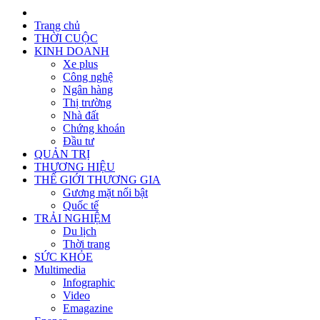
Trang chủ
THỜI CUỘC
KINH DOANH
Xe plus
Công nghệ
Ngân hàng
Thị trường
Nhà đất
Chứng khoán
Đầu tư
QUẢN TRỊ
THƯƠNG HIỆU
THẾ GIỚI THƯƠNG GIA
Gương mặt nổi bật
Quốc tế
TRẢI NGHIỆM
Du lịch
Thời trang
SỨC KHỎE
Multimedia
Infographic
Video
Emagazine