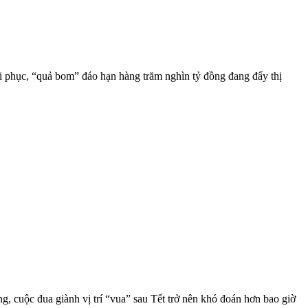
hồi phục, “quả bom” đáo hạn hàng trăm nghìn tỷ đồng đang đẩy thị
g, cuộc đua giành vị trí “vua” sau Tết trở nên khó đoán hơn bao giờ