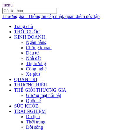
menu
Thương gia - Thông tin cập nhật, quan điểm độc lập
Trang chủ
THỜI CUỘC
KINH DOANH
Ngân hàng
Chứng khoán
Đầu tư
Nhà đất
Thị trường
Công nghệ
Xe plus
QUẢN TRỊ
THƯƠNG HIỆU
THẾ GIỚI THƯƠNG GIA
Gương mặt nổi bật
Quốc tế
SỨC KHỎE
TRẢI NGHIỆM
Du lịch
Thời trang
Đời sống