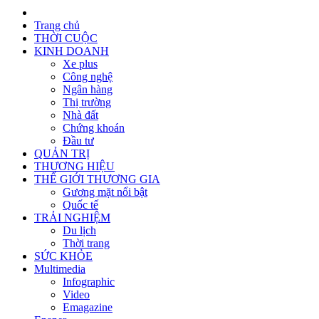
Trang chủ
THỜI CUỘC
KINH DOANH
Xe plus
Công nghệ
Ngân hàng
Thị trường
Nhà đất
Chứng khoán
Đầu tư
QUẢN TRỊ
THƯƠNG HIỆU
THẾ GIỚI THƯƠNG GIA
Gương mặt nổi bật
Quốc tế
TRẢI NGHIỆM
Du lịch
Thời trang
SỨC KHỎE
Multimedia
Infographic
Video
Emagazine