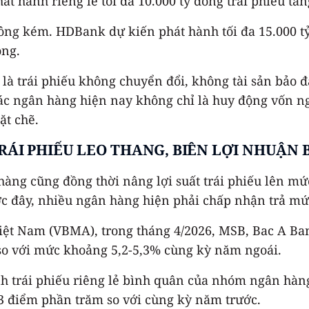
hành riêng lẻ tối đa 10.000 tỷ đồng trái phiếu tăng
g kém. HDBank dự kiến phát hành tối đa 15.000 tỷ 
ồng.
là trái phiếu không chuyển đổi, không tài sản bảo 
 các ngân hàng hiện nay không chỉ là huy động vốn 
ặt chẽ.
TRÁI PHIẾU LEO THANG, BIÊN LỢI NHUẬN 
àng cũng đồng thời nâng lợi suất trái phiếu lên mức
ớc đây, nhiều ngân hàng hiện phải chấp nhận trả mức
 Việt Nam (VBMA), trong tháng 4/2026, MSB, Bac A B
 so với mức khoảng 5,2-5,3% cùng kỳ năm ngoái.
ành trái phiếu riêng lẻ bình quân của nhóm ngân hàn
3 điểm phần trăm so với cùng kỳ năm trước.