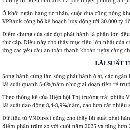
Tương tự, Vietcombank đã phê duyệt phương án phát 
Ở khối ngân hàng tư nhân, cuộc đua cũng nóng khôn
VPBank công bố kế hoạch huy động tới 30.000 tỷ đ
Điểm chung của các đợt phát hành là phần lớn đều 
thứ cấp. Điều này cho thấy mục tiêu lớn nhất của
ứng các yêu cầu an toàn thanh khoản ngày càng ch
LÃI SUẤT 
Song hành cùng làn sóng phát hành ồ ạt, các ngân h
lãi suất quanh 5-6%/năm như giai đoạn tiền rẻ trư
Theo thống kê của Hiệp hội Thị trường trái phiếu
lãi suất dao động 8,4-8,9%/năm, cao hơn rất nhiều
Dữ liệu từ VNDirect cũng cho thấy lãi suất phát h
điểm phần trăm so với cuối năm 2025 và tăng hơn 