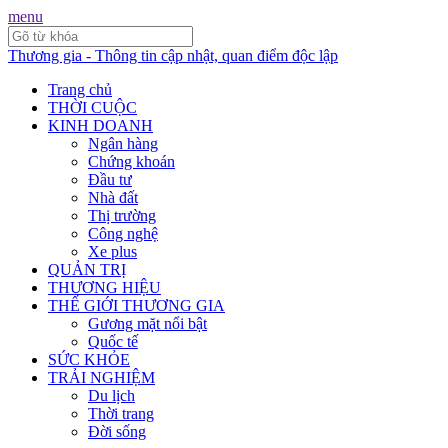
menu
Thương gia - Thông tin cập nhật, quan điểm độc lập
Trang chủ
THỜI CUỘC
KINH DOANH
Ngân hàng
Chứng khoán
Đầu tư
Nhà đất
Thị trường
Công nghệ
Xe plus
QUẢN TRỊ
THƯƠNG HIỆU
THẾ GIỚI THƯƠNG GIA
Gương mặt nổi bật
Quốc tế
SỨC KHỎE
TRẢI NGHIỆM
Du lịch
Thời trang
Đời sống