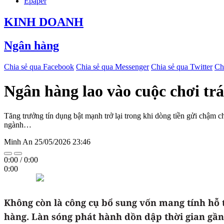
Epaper
KINH DOANH
Ngân hàng
Chia sẻ qua Facebook
Chia sẻ qua Messenger
Chia sẻ qua Twitter
Ch
Ngân hàng lao vào cuộc chơi trá
Tăng trưởng tín dụng bật mạnh trở lại trong khi dòng tiền gửi chậm ch
ngành…
Minh An
25/05/2026 23:46
0:00
/
0:00
0:00
Không còn là công cụ bổ sung vốn mang tính hỗ t
hàng. Làn sóng phát hành dồn dập thời gian gần