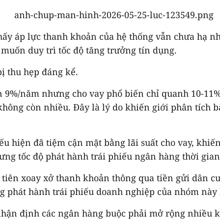
thấy áp lực thanh khoản của hệ thống vẫn chưa hạ nh
uốn duy trì tốc độ tăng trưởng tín dụng.
bị thu hẹp đáng kể.
n 9%/năm nhưng cho vay phổ biến chỉ quanh 10-11%/n
hông còn nhiều. Đây là lý do khiến giới phân tích b
hiếu hiện đã tiệm cận mặt bằng lãi suất cho vay, kh
 nhưng tốc độ phát hành trái phiếu ngân hàng thời g
 tiên xoay xở thanh khoản thông qua tiền gửi dân c
ng phát hành trái phiếu doanh nghiệp của nhóm này 
nhận định các ngân hàng buộc phải mở rộng nhiều k