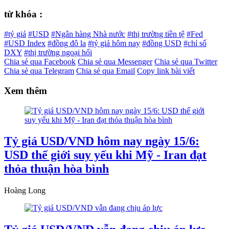
từ khóa :
#tỷ giá
#USD
#Ngân hàng Nhà nước
#thị trường tiền tệ
#Fed
#USD Index
#đồng đô la
#tỷ giá hôm nay
#đồng USD
#chỉ số
DXY
#thị trường ngoại hối
Chia sẻ qua Facebook
Chia sẻ qua Messenger
Chia sẻ qua Twitter
Chia sẻ qua Telegram
Chia sẻ qua Email
Copy link bài viết
Xem thêm
Tỷ giá USD/VND hôm nay ngày 15/6:
USD thế giới suy yếu khi Mỹ - Iran đạt
thỏa thuận hòa bình
Hoàng Long