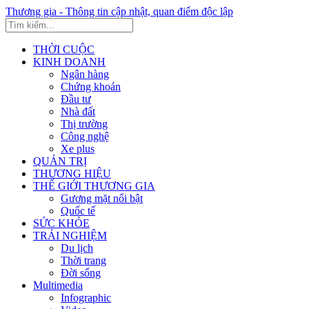
Thương gia - Thông tin cập nhật, quan điểm độc lập
THỜI CUỘC
KINH DOANH
Ngân hàng
Chứng khoán
Đầu tư
Nhà đất
Thị trường
Công nghệ
Xe plus
QUẢN TRỊ
THƯƠNG HIỆU
THẾ GIỚI THƯƠNG GIA
Gương mặt nổi bật
Quốc tế
SỨC KHỎE
TRẢI NGHIỆM
Du lịch
Thời trang
Đời sống
Multimedia
Infographic