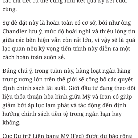
các chi tiết cụ thể cũng như kết quả ký kết cuối
cùng.
Sự dè dặt này là hoàn toàn có cơ sở, bởi như ông
Chandler lưu ý, mức độ hoài nghi và thiếu lòng tin
giữa các bên hiện vẫn còn rất lớn, vì vậy sẽ là quá
lạc quan nếu kỳ vọng tiến trình này diễn ra một
cách hoàn toàn suôn sẻ.
Đáng chú ý, trong tuần này, hàng loạt ngân hàng
trung ương lớn trên thế giới sẽ công bố các quyết
định chính sách lãi suất. Giới đầu tư đang theo dõi
liệu thỏa thuận hòa bình giữa Mỹ và Iran có giúp
giảm bớt áp lực lạm phát và tác động đến định
hướng chính sách tiền tệ trong ngắn hạn hay
không.
Cục Dự trữ Liên bang Mỹ (Fed) được dự báo rộng