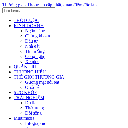
Thương gia - Thông tin cập nhật, quan điểm độc lập
THỜI CUỘC
KINH DOANH
Ngân hàng
Chứng khoán
Đầu tư
Nhà đất
Thị trường
Công nghệ
Xe plus
QUẢN TRỊ
THƯƠNG HIỆU
THẾ GIỚI THƯƠNG GIA
Gương mặt nổi bật
Quốc tế
SỨC KHỎE
TRẢI NGHIỆM
Du lịch
Thời trang
Đời sống
Multimedia
Infographic