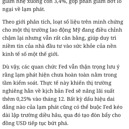
giảm nhẹ xuống còn 3,4%, góp phần giảm bớt lo
ngại về lạm phát.
Theo giới phân tích, loạt số liệu trên minh chứng
cho một thị trường lao động Mỹ đang điều chỉnh
chậm lại nhưng vẫn rất cân bằng, giúp duy trì
niềm tin của nhà đầu tư vào sức khỏe của nền
kinh tế số một thế giới.
Dù vậy, các quan chức Fed vẫn thận trọng lưu ý
rằng lạm phát hiện chưa hoàn toàn nằm trong
tầm kiểm soát. Thực tế này khiến thị trường
nghiêng hẳn về kịch bản Fed sẽ nâng lãi suất
thêm 0,25% vào tháng 12. Bất kỳ dấu hiệu dai
dẳng nào của lạm phát cũng có thể buộc Fed kéo
dài lập trường diều hâu, qua đó tạo đòn bẩy cho
đồng USD tiếp tục bứt phá.