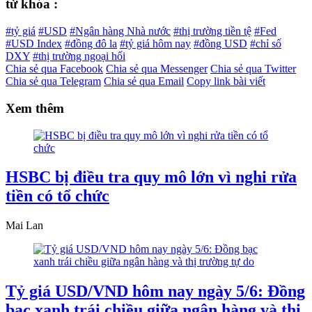
từ khóa :
#tỷ giá
#USD
#Ngân hàng Nhà nước
#thị trường tiền tệ
#Fed
#USD Index
#đồng đô la
#tỷ giá hôm nay
#đồng USD
#chỉ số
DXY
#thị trường ngoại hối
Chia sẻ qua Facebook
Chia sẻ qua Messenger
Chia sẻ qua Twitter
Chia sẻ qua Telegram
Chia sẻ qua Email
Copy link bài viết
Xem thêm
HSBC bị điều tra quy mô lớn vì nghi rửa
tiền có tổ chức
Mai Lan
Tỷ giá USD/VND hôm nay ngày 5/6: Đồng
bạc xanh trái chiều giữa ngân hàng và thị