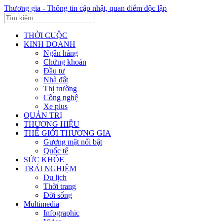
Thương gia - Thông tin cập nhật, quan điểm độc lập
THỜI CUỘC
KINH DOANH
Ngân hàng
Chứng khoán
Đầu tư
Nhà đất
Thị trường
Công nghệ
Xe plus
QUẢN TRỊ
THƯƠNG HIỆU
THẾ GIỚI THƯƠNG GIA
Gương mặt nổi bật
Quốc tế
SỨC KHỎE
TRẢI NGHIỆM
Du lịch
Thời trang
Đời sống
Multimedia
Infographic