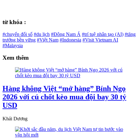
từ khóa :
#chuyển đổi số
#du lịch
#Đông Nam Á
#trí tuệ nhân tạo (AI)
#tăng
trưởng bền vững
#Việt Nam
#Indonesia
#Visit Vietnam AI
#Malaysia
Xem thêm
Hàng không Việt “mở hàng” Bính Ngọ
2026 với cú chốt kèo mua đội bay 30 tỷ
USD
Khải Dương