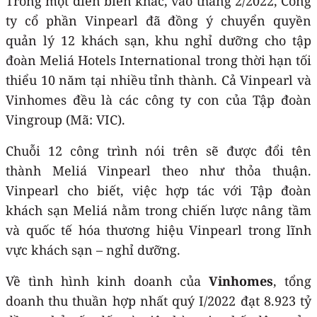
Trong một diễn biến khác, vào tháng 2/2022, Công
ty cổ phần Vinpearl đã đồng ý chuyển quyền
quản lý 12 khách sạn, khu nghỉ dưỡng cho tập
đoàn Meliá Hotels International trong thời hạn tối
thiểu 10 năm tại nhiều tỉnh thành. Cả Vinpearl và
Vinhomes đều là các công ty con của Tập đoàn
Vingroup (Mã: VIC).
Chuỗi 12 công trình nói trên sẽ được đổi tên
thành Meliá Vinpearl theo như thỏa thuận.
Vinpearl cho biết, việc hợp tác với Tập đoàn
khách sạn Meliá nằm trong chiến lược nâng tầm
và quốc tế hóa thương hiệu Vinpearl trong lĩnh
vực khách sạn – nghỉ dưỡng.
Về tình hình kinh doanh của
Vinhomes
, tổng
doanh thu thuần hợp nhất quý I/2022 đạt 8.923 tỷ