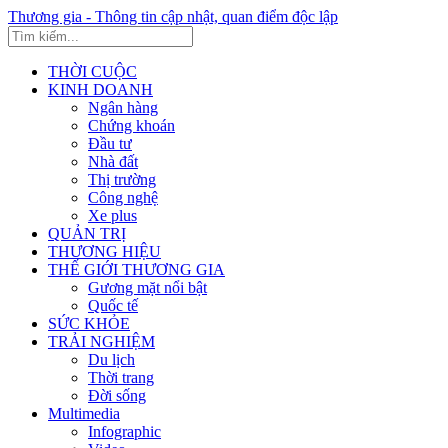
Thương gia - Thông tin cập nhật, quan điểm độc lập
THỜI CUỘC
KINH DOANH
Ngân hàng
Chứng khoán
Đầu tư
Nhà đất
Thị trường
Công nghệ
Xe plus
QUẢN TRỊ
THƯƠNG HIỆU
THẾ GIỚI THƯƠNG GIA
Gương mặt nổi bật
Quốc tế
SỨC KHỎE
TRẢI NGHIỆM
Du lịch
Thời trang
Đời sống
Multimedia
Infographic