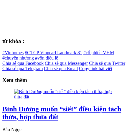
từ khóa :
#Vinhomes
#CTCP Vinpearl Landmark 81
#cổ phiếu VHM
#chuyển nhượng
#vốn điều lệ
Chia sẻ qua Facebook
Chia sẻ qua Messenger
Chia sẻ qua Twitter
Chia sẻ qua Telegram
Chia sẻ qua Email
Copy link bài viết
Xem thêm
Bình Dương muốn “siết” điều kiện tách
thửa, hợp thửa đất
Bảo Ngọc