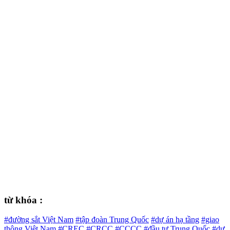
từ khóa :
#đường sắt Việt Nam
#tập đoàn Trung Quốc
#dự án hạ tầng
#giao
thông Việt Nam
#CREC
#CRCC
#CCCC
#đầu tư Trung Quốc
#dự