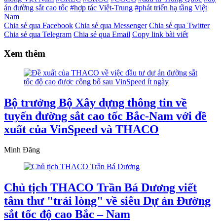
án đường sắt cao tốc
#hợp tác Việt-Trung
#phát triển hạ tầng Việt
Nam
Chia sẻ qua Facebook
Chia sẻ qua Messenger
Chia sẻ qua Twitter
Chia sẻ qua Telegram
Chia sẻ qua Email
Copy link bài viết
Xem thêm
Bộ trưởng Bộ Xây dựng thông tin về
tuyến đường sắt cao tốc Bắc-Nam với đề
xuất của VinSpeed và THACO
Minh Đăng
Chủ tịch THACO Trần Bá Dương viết
tâm thư "trải lòng" về siêu Dự án Đường
sắt tốc độ cao Bắc – Nam