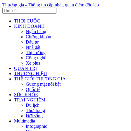
Thương gia - Thông tin cập nhật, quan điểm độc lập
THỜI CUỘC
KINH DOANH
Ngân hàng
Chứng khoán
Đầu tư
Nhà đất
Thị trường
Công nghệ
Xe plus
QUẢN TRỊ
THƯƠNG HIỆU
THẾ GIỚI THƯƠNG GIA
Gương mặt nổi bật
Quốc tế
SỨC KHỎE
TRẢI NGHIỆM
Du lịch
Thời trang
Đời sống
Multimedia
Infographic