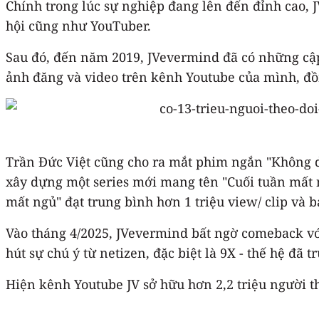
Chính trong lúc sự nghiệp đang lên đến đỉnh cao, 
hội cũng như YouTuber.
Sau đó, đến năm 2019, JVevermind đã có những cập 
ảnh đăng và video trên kênh Youtube của mình, đồn
Trần Đức Việt cũng cho ra mắt phim ngắn "Không dấ
xây dựng một series mới mang tên "Cuối tuần mất n
mất ngủ" đạt trung bình hơn 1 triệu view/ clip và 
Vào tháng 4/2025, JVevermind bất ngờ comeback với
hút sự chú ý từ netizen, đặc biệt là 9X - thế hệ đ
Hiện kênh Youtube JV sở hữu hơn 2,2 triệu người th