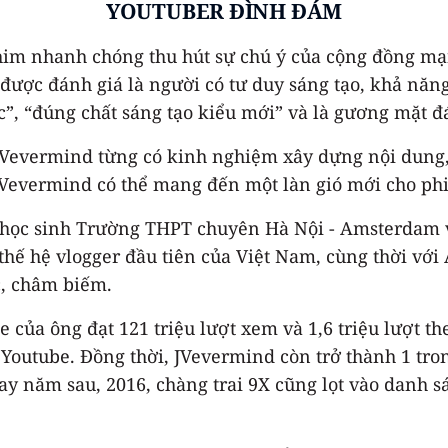
YOUTUBER ĐÌNH ĐÁM
im nhanh chóng thu hút sự chú ý của cộng đồng mạn
c đánh giá là người có tư duy sáng tạo, khả năng sto
ực”, “đúng chất sáng tạo kiểu mới” và là gương mặt 
 JVevermind từng có kinh nghiệm xây dựng nội dung
 JVevermind có thể mang đến một làn gió mới cho phim
u học sinh Trường THPT chuyên Hà Nội - Amsterdam 
 thế hệ vlogger đầu tiên của Việt Nam, cùng thời vớ
c, châm biếm.
 của ông đạt 121 triệu lượt xem và 1,6 triệu lượt t
outube. Đồng thời, JVevermind còn trở thành 1 tron
y năm sau, 2016, chàng trai 9X cũng lọt vào danh sá