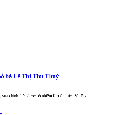
hỗ bà Lê Thị Thu Thuỷ
vừa chính thức được bổ nhiệm làm Chủ tịch VinFast...