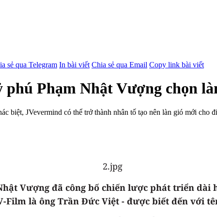
ia sẻ qua Telegram
In bài viết
Chia sẻ qua Email
Copy link bài viết
ỷ phú Phạm Nhật Vượng chọn là
c biệt, JVevermind có thể trở thành nhân tố tạo nên làn gió mới cho đi
hật Vượng đã công bố chiến lược phát triển dài 
V-Film là ông Trần Đức Việt - được biết đến với t