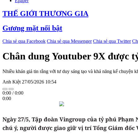
Epaper
THẾ GIỚI THƯƠNG GIA
Gương mặt nổi bật
Chia sẻ qua Facebook
Chia sẻ qua Messenger
Chia sẻ qua Twitter
Ch
Chân dung Youtuber 9X được t
Nhiều khán giả tin rằng với tư duy sáng tạo và khả năng kể chuyện khá
Anh Kiệt
27/05/2026 10:54
0:00
/
0:00
0:00
Ngày 27/5, Tập đoàn Vingroup của tỷ phú Phạm N
chú ý, người được giao giữ vị trí Tổng Giám đốc 