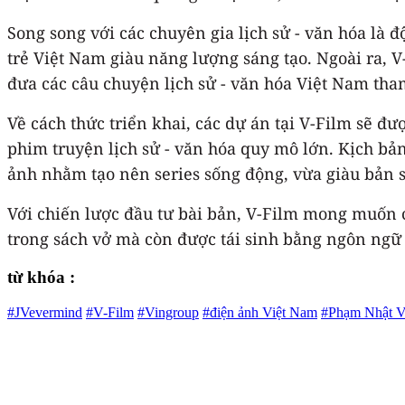
Song song với các chuyên gia lịch sử - văn hóa là 
trẻ Việt Nam giàu năng lượng sáng tạo. Ngoài ra, V
đưa các câu chuyện lịch sử - văn hóa Việt Nam tha
Về cách thức triển khai, các dự án tại V-Film sẽ đ
phim truyện lịch sử - văn hóa quy mô lớn. Kịch bản
ảnh nhằm tạo nên series sống động, vừa giàu bản sắ
Với chiến lược đầu tư bài bản, V-Film mong muốn c
trong sách vở mà còn được tái sinh bằng ngôn ngữ 
từ khóa :
#JVevermind
#V-Film
#Vingroup
#điện ảnh Việt Nam
#Phạm Nhật 