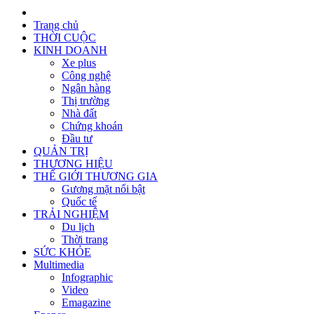
Trang chủ
THỜI CUỘC
KINH DOANH
Xe plus
Công nghệ
Ngân hàng
Thị trường
Nhà đất
Chứng khoán
Đầu tư
QUẢN TRỊ
THƯƠNG HIỆU
THẾ GIỚI THƯƠNG GIA
Gương mặt nổi bật
Quốc tế
TRẢI NGHIỆM
Du lịch
Thời trang
SỨC KHỎE
Multimedia
Infographic
Video
Emagazine