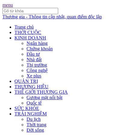
menu
Thương gia - Thông tin cập nhật, quan điểm độc lập
Trang chủ
THỜI CUỘC
KINH DOANH
Ngân hàng
Chứng khoán
Đầu tư
Nhà đất
Thị trường
Công nghệ
Xe plus
QUẢN TRỊ
THƯƠNG HIỆU
THẾ GIỚI THƯƠNG GIA
Gương mặt nổi bật
Quốc tế
SỨC KHỎE
TRẢI NGHIỆM
Du lịch
Thời trang
Đời sống