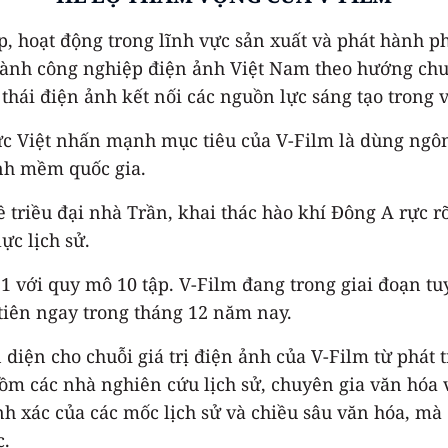
p, hoạt động trong lĩnh vực sản xuất và phát hành p
ành công nghiệp điện ảnh Việt Nam theo hướng chuy
thái điện ảnh kết nối các nguồn lực sáng tạo trong 
ức Việt nhấn mạnh mục tiêu của V-Film là dùng ngô
nh mềm quốc gia.
 triều đại nhà Trần, khai thác hào khí Đông A rực r
c lịch sử.
1 với quy mô 10 tập. V-Film đang trong giai đoạn tu
tiên ngay trong tháng 12 năm nay.
 diện cho chuỗi giá trị điện ảnh của V-Film từ phát 
ồm các nhà nghiên cứu lịch sử, chuyên gia văn hóa 
nh xác của các mốc lịch sử và chiều sâu văn hóa, mà
c.