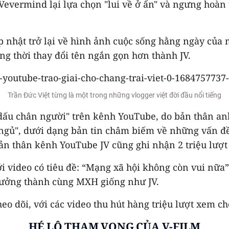
JVevermind lại lựa chọn "lui về ở ẩn" và ngưng hoàn
nhật trở lại về hình ảnh cuộc sống hằng ngày của m
g thời thay đổi tên ngắn gọn hơn thành JV.
Trần Đức Việt từng là một trong những vlogger việt đời đầu nổi tiếng
u chân người" trên kênh YouTube, do bản thân anh t
gủ", dưới dạng bản tin châm biếm về những vấn đề ho
bản thân kênh YouTube JV cũng ghi nhận 2 triệu lượt 
 video có tiêu đề: “Mạng xã hội không còn vui nữa”.
ã trưởng thành cùng MXH giống như JV.
eo dõi, với các video thu hút hàng triệu lượt xem c
HÉ LỘ THAM VỌNG CỦA V-FILM