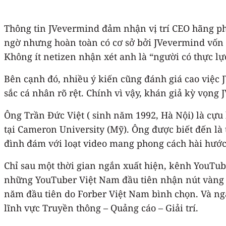
Thông tin JVevermind đảm nhận vị trí CEO hãng ph
ngờ nhưng hoàn toàn có cơ sở bởi JVevermind vốn đượ
Không ít netizen nhận xét anh là “người có thực l
Bên cạnh đó, nhiều ý kiến cũng đánh giá cao việc
sắc cá nhân rõ rệt. Chính vì vậy, khán giả kỳ vọng
Ông Trần Đức Việt ( sinh năm 1992, Hà Nội) là cự
tại Cameron University (Mỹ). Ông được biết đến là
đình đám với loạt video mang phong cách hài hướ
Chỉ sau một thời gian ngắn xuất hiện, kênh YouTube
những YouTuber Việt Nam đầu tiên nhận nút vàng Y
năm đầu tiên do Forber Việt Nam bình chọn. Và nga
lĩnh vực Truyền thông – Quảng cáo – Giải trí.