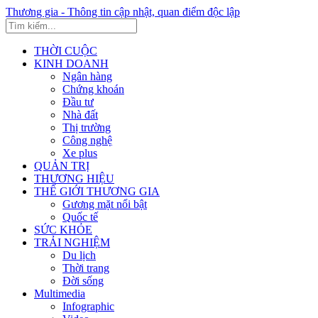
Thương gia - Thông tin cập nhật, quan điểm độc lập
THỜI CUỘC
KINH DOANH
Ngân hàng
Chứng khoán
Đầu tư
Nhà đất
Thị trường
Công nghệ
Xe plus
QUẢN TRỊ
THƯƠNG HIỆU
THẾ GIỚI THƯƠNG GIA
Gương mặt nổi bật
Quốc tế
SỨC KHỎE
TRẢI NGHIỆM
Du lịch
Thời trang
Đời sống
Multimedia
Infographic