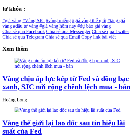
từ khóa :
#giá vàng
#Vàng SJC
#vàng miếng
#giá vàng thế giới
#tăng giá
vàng
#đầu tư vàng
#giá vàng hôm nay
#dự báo giá vàng
Chia sẻ qua Facebook
Chia sẻ qua Messenger
Chia sẻ qua Twitter
Chia sẻ qua Telegram
Chia sẻ qua Email
Copy link bài viết
Xem thêm
Vàng chịu áp lực kép từ Fed và đồng bạc
xanh, SJC nới rộng chênh lệch mua - bán
Hoàng Long
Vàng thế giới lại lao dốc sau tín hiệu lãi
suất của Fed