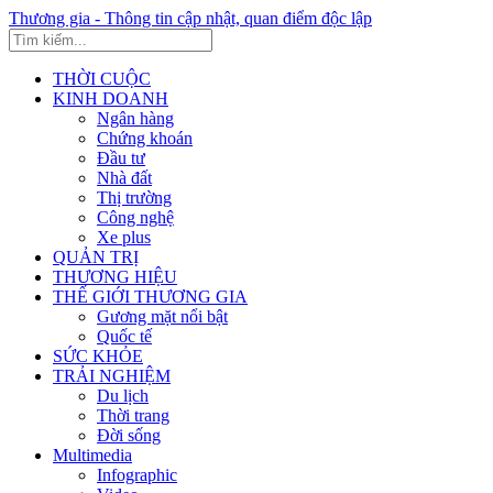
Thương gia - Thông tin cập nhật, quan điểm độc lập
THỜI CUỘC
KINH DOANH
Ngân hàng
Chứng khoán
Đầu tư
Nhà đất
Thị trường
Công nghệ
Xe plus
QUẢN TRỊ
THƯƠNG HIỆU
THẾ GIỚI THƯƠNG GIA
Gương mặt nổi bật
Quốc tế
SỨC KHỎE
TRẢI NGHIỆM
Du lịch
Thời trang
Đời sống
Multimedia
Infographic