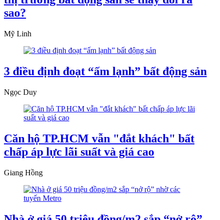
sao?
Mỹ Linh
3 điều định đoạt “ấm lạnh” bất động sản
Ngọc Duy
Căn hộ TP.HCM vẫn "đắt khách" bất
chấp áp lực lãi suất và giá cao
Giang Hồng
Nhà ở giá 50 triệu đồng/m2 sắp “nở rộ”