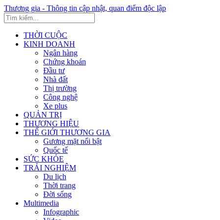
Thương gia - Thông tin cập nhật, quan điểm độc lập
THỜI CUỘC
KINH DOANH
Ngân hàng
Chứng khoán
Đầu tư
Nhà đất
Thị trường
Công nghệ
Xe plus
QUẢN TRỊ
THƯƠNG HIỆU
THẾ GIỚI THƯƠNG GIA
Gương mặt nổi bật
Quốc tế
SỨC KHỎE
TRẢI NGHIỆM
Du lịch
Thời trang
Đời sống
Multimedia
Infographic