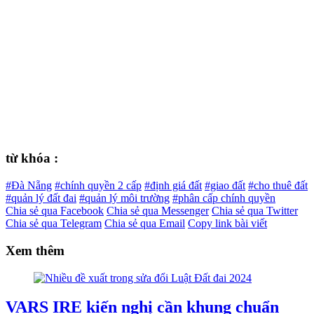
từ khóa :
#Đà Nẵng
#chính quyền 2 cấp
#định giá đất
#giao đất
#cho thuê đất
#quản lý đất đai
#quản lý môi trường
#phân cấp chính quyền
Chia sẻ qua Facebook
Chia sẻ qua Messenger
Chia sẻ qua Twitter
Chia sẻ qua Telegram
Chia sẻ qua Email
Copy link bài viết
Xem thêm
VARS IRE kiến nghị cần khung chuẩn