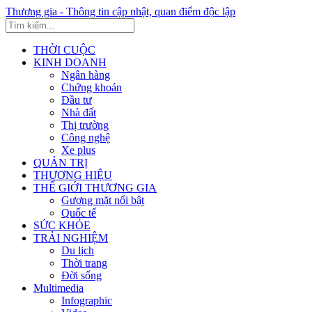
Thương gia - Thông tin cập nhật, quan điểm độc lập
THỜI CUỘC
KINH DOANH
Ngân hàng
Chứng khoán
Đầu tư
Nhà đất
Thị trường
Công nghệ
Xe plus
QUẢN TRỊ
THƯƠNG HIỆU
THẾ GIỚI THƯƠNG GIA
Gương mặt nổi bật
Quốc tế
SỨC KHỎE
TRẢI NGHIỆM
Du lịch
Thời trang
Đời sống
Multimedia
Infographic