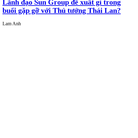
Lãnh đạo Sun Group đề xuất gì trong
buổi gặp gỡ với Thủ tướng Thái Lan?
Lam Anh
Để ASEAN thoát khỏi lăng kính Trung
Quốc+1
Châu Sa
Xem tiếp các bài khác
Thương gia - Thông tin cập nhật, quan điểm độc lập
Tổng Biên tập:
Nguyễn Thùy Dương
Phó Tổng Biên tập:
Đặng Vương Hạnh
-
Doãn Xuân Trường
Giấy phép hoạt động báo chí số 535/GP-BTTTT, do Bộ Thông tin
và Truyền thông cấp ngày 19/11/2020
Tòa soạn: Số 14, Khu 249A Thụy Khuê, Phường Tây Hồ, Hà Nội