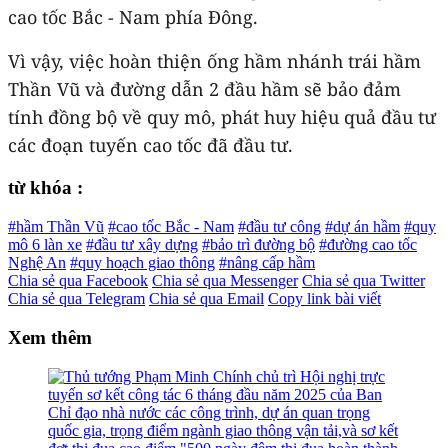
cao tốc Bắc - Nam phía Đông.
Vì vậy, việc hoàn thiện ống hầm nhánh trái hầm
Thần Vũ và đường dẫn 2 đầu hầm sẽ bảo đảm
tính đồng bộ về quy mô, phát huy hiệu quả đầu tư
các đoạn tuyến cao tốc đã đầu tư.
từ khóa :
#hầm Thần Vũ
#cao tốc Bắc - Nam
#đầu tư công
#dự án hầm
#quy
mô 6 làn xe
#đầu tư xây dựng
#bảo trì đường bộ
#đường cao tốc
Nghệ An
#quy hoạch giao thông
#nâng cấp hầm
Chia sẻ qua Facebook
Chia sẻ qua Messenger
Chia sẻ qua Twitter
Chia sẻ qua Telegram
Chia sẻ qua Email
Copy link bài viết
Xem thêm