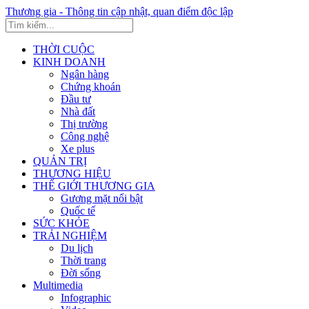
Thương gia - Thông tin cập nhật, quan điểm độc lập
THỜI CUỘC
KINH DOANH
Ngân hàng
Chứng khoán
Đầu tư
Nhà đất
Thị trường
Công nghệ
Xe plus
QUẢN TRỊ
THƯƠNG HIỆU
THẾ GIỚI THƯƠNG GIA
Gương mặt nổi bật
Quốc tế
SỨC KHỎE
TRẢI NGHIỆM
Du lịch
Thời trang
Đời sống
Multimedia
Infographic