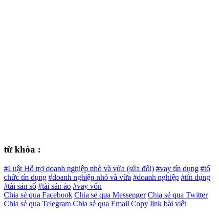
từ khóa :
#Luật Hỗ trợ doanh nghiệp nhỏ và vừa (sửa đổi)
#vay tín dụng
#tổ
chức tín dụng
#doanh nghiệp nhỏ và vừa
#doanh nghiệp
#tín dụng
#tài sản số
#tài sản ảo
#vay vốn
Chia sẻ qua Facebook
Chia sẻ qua Messenger
Chia sẻ qua Twitter
Chia sẻ qua Telegram
Chia sẻ qua Email
Copy link bài viết