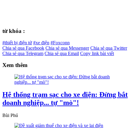
từ khóa :
#thiết bị điện tử
#xe điện
#Foxconn
Chia sẻ qua Facebook
Chia sẻ qua Messenger
Chia sẻ qua Twitter
Chia sẻ qua Telegram
Chia sẻ qua Email
Copy link bài viết
Xem thêm
Hệ thống trạm sạc cho xe điện: Đừng bắt
doanh nghiệp... tự "mò"!
Bùi Phú