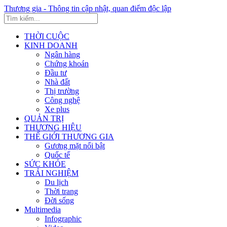
Thương gia - Thông tin cập nhật, quan điểm độc lập
THỜI CUỘC
KINH DOANH
Ngân hàng
Chứng khoán
Đầu tư
Nhà đất
Thị trường
Công nghệ
Xe plus
QUẢN TRỊ
THƯƠNG HIỆU
THẾ GIỚI THƯƠNG GIA
Gương mặt nổi bật
Quốc tế
SỨC KHỎE
TRẢI NGHIỆM
Du lịch
Thời trang
Đời sống
Multimedia
Infographic