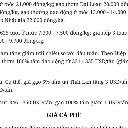
 ở mốc 21.000 đồng/kg; gạo thơm Đài Loan 20.000 đồ
ồng/kg, gạo thường dao động ở mốc 13.000 - 14.000 
ạo Nhật giá 22.000 đồng/kg.
625 tươi ở mức 7.300 - 7.500 đồng/kg; giá nếp 3 thán
0 - 9.700 đồng/kg.
 Nam tăng giảm trái chiều so với đầu tuần. Theo Hiệ
ạo thơm 100% tấm dao động từ 331 - 335 USD/tấn (gi
ều. Cụ thể, giá gạo 5% tấm tại Thái Lan tăng 3 USD/tấ
D/tấn.
mức 346 - 350 USD/tấn, gạo 100% tấm giảm 1 USD/tấn
GIÁ CÀ PHÊ
ện xu hướng điều chỉnh giảm nhẹ tại hầu hết các đị