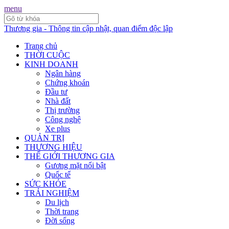
menu
Thương gia - Thông tin cập nhật, quan điểm độc lập
Trang chủ
THỜI CUỘC
KINH DOANH
Ngân hàng
Chứng khoán
Đầu tư
Nhà đất
Thị trường
Công nghệ
Xe plus
QUẢN TRỊ
THƯƠNG HIỆU
THẾ GIỚI THƯƠNG GIA
Gương mặt nổi bật
Quốc tế
SỨC KHỎE
TRẢI NGHIỆM
Du lịch
Thời trang
Đời sống