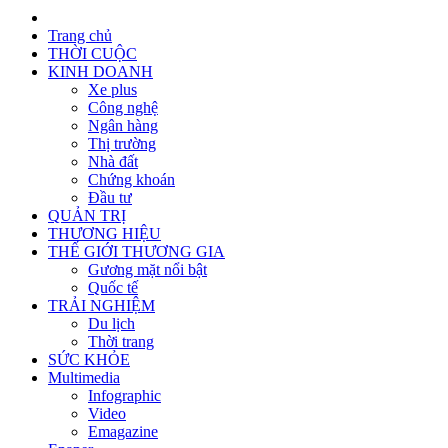
Trang chủ
THỜI CUỘC
KINH DOANH
Xe plus
Công nghệ
Ngân hàng
Thị trường
Nhà đất
Chứng khoán
Đầu tư
QUẢN TRỊ
THƯƠNG HIỆU
THẾ GIỚI THƯƠNG GIA
Gương mặt nổi bật
Quốc tế
TRẢI NGHIỆM
Du lịch
Thời trang
SỨC KHỎE
Multimedia
Infographic
Video
Emagazine