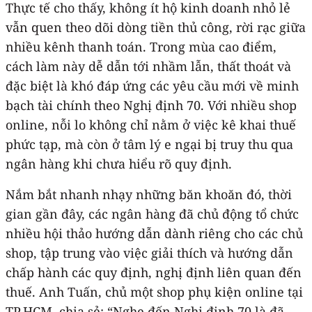
Thực tế cho thấy, không ít hộ kinh doanh nhỏ lẻ
vẫn quen theo dõi dòng tiền thủ công, rời rạc giữa
nhiều kênh thanh toán. Trong mùa cao điểm,
cách làm này dễ dẫn tới nhầm lẫn, thất thoát và
đặc biệt là khó đáp ứng các yêu cầu mới về minh
bạch tài chính theo Nghị định 70. Với nhiều shop
online, nỗi lo không chỉ nằm ở việc kê khai thuế
phức tạp, mà còn ở tâm lý e ngại bị truy thu qua
ngân hàng khi chưa hiểu rõ quy định.
Nắm bắt nhanh nhạy những băn khoăn đó, thời
gian gần đây, các ngân hàng đã chủ động tổ chức
nhiều hội thảo hướng dẫn dành riêng cho các chủ
shop, tập trung vào việc giải thích và hướng dẫn
chấp hành các quy định, nghị định liên quan đến
thuế. Anh Tuấn, chủ một shop phụ kiện online tại
TP.HCM, chia sẻ: “Nghe đến Nghị định 70 là đã