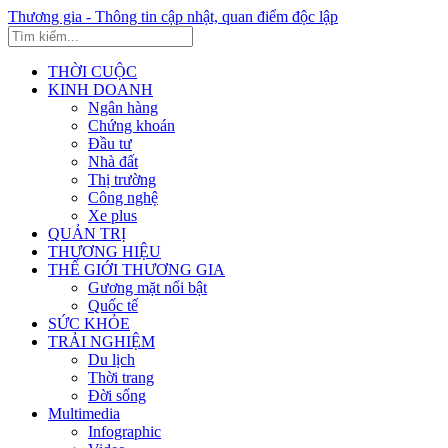
Thương gia - Thông tin cập nhật, quan điểm độc lập
THỜI CUỘC
KINH DOANH
Ngân hàng
Chứng khoán
Đầu tư
Nhà đất
Thị trường
Công nghệ
Xe plus
QUẢN TRỊ
THƯƠNG HIỆU
THẾ GIỚI THƯƠNG GIA
Gương mặt nổi bật
Quốc tế
SỨC KHỎE
TRẢI NGHIỆM
Du lịch
Thời trang
Đời sống
Multimedia
Infographic