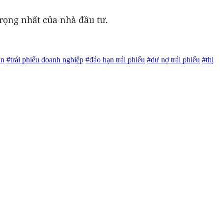
trọng nhất của nhà đầu tư.
ản
#trái phiếu doanh nghiệp
#đáo hạn trái phiếu
#dư nợ trái phiếu
#thị