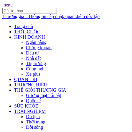
menu
Thương gia - Thông tin cập nhật, quan điểm độc lập
Trang chủ
THỜI CUỘC
KINH DOANH
Ngân hàng
Chứng khoán
Đầu tư
Nhà đất
Thị trường
Công nghệ
Xe plus
QUẢN TRỊ
THƯƠNG HIỆU
THẾ GIỚI THƯƠNG GIA
Gương mặt nổi bật
Quốc tế
SỨC KHỎE
TRẢI NGHIỆM
Du lịch
Thời trang
Đời sống