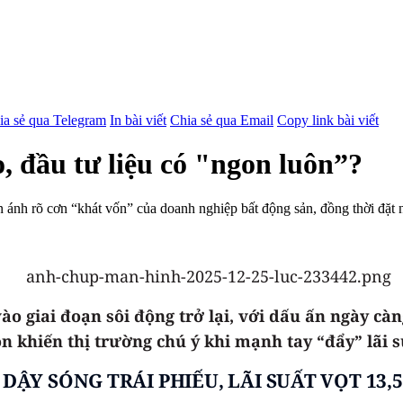
ia sẻ qua Telegram
In bài viết
Chia sẻ qua Email
Copy link bài viết
ao, đầu tư liệu có "ngon luôn”?
n ánh rõ cơn “khát vốn” của doanh nghiệp bất động sản, đồng thời đặt n
o giai đoạn sôi động trở lại, với dấu ấn ngày cà
n khiến thị trường chú ý khi mạnh tay “đẩy” lãi 
 DẬY SÓNG TRÁI PHIẾU, LÃI SUẤT VỌT 13