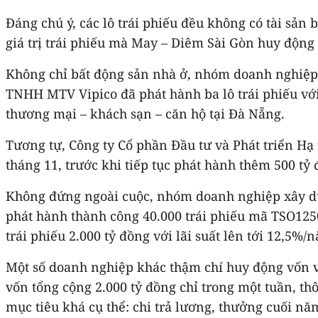
Đáng chú ý, các lô trái phiếu đều không có tài sả
giá trị trái phiếu mà May – Diêm Sài Gòn huy động
Không chỉ bất động sản nhà ở, nhóm doanh nghiệp g
TNHH MTV Vipico đã phát hành ba lô trái phiếu với 
thương mại – khách sạn – căn hộ tại Đà Nẵng.
Tương tự, Công ty Cổ phần Đầu tư và Phát triển H
tháng 11, trước khi tiếp tục phát hành thêm 500 tỷ
Không đứng ngoài cuộc, nhóm doanh nghiệp xây dự
phát hành thành công 40.000 trái phiếu mã TSO12502
trái phiếu 2.000 tỷ đồng với lãi suất lên tới 12,5%
Một số doanh nghiệp khác thậm chí huy động vốn v
vốn tổng cộng 2.000 tỷ đồng chỉ trong một tuần, thô
mục tiêu khá cụ thể: chi trả lương, thưởng cuối nă