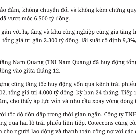
n bảo đảm, không chuyển đổi và không kèm chứng quy
 đã vượt mốc 6.500 tỷ đồng.
ắn với hạ tầng và khu công nghiệp cũng gia tăng hi
tổng giá trị gần 2.300 tỷ đồng, lãi suất cố định 9,3
ạ tầng Nam Quang (TNI Nam Quang) đã huy động tổng 
 đồng vào giữa tháng 12.
ng cũng tăng tốc huy động vốn qua kênh trái phiếu
, tổng giá trị 4.000 tỷ đồng, kỳ hạn 24 tháng. Tiếp 
/năm, cho thấy áp lực vốn và nhu cầu xoay vòng dòng 
ới tốc độ dồn dập trong thời gian ngắn. Công ty T
ng qua hai lô trái phiếu liên tiếp. Coteccons cũng c
m cho người lao động và thanh toán công nợ với các 