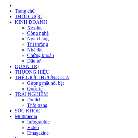
Trang chủ
THỜI CUỘC
KINH DOANH
Xe plus
Công nghệ
Ngân hàng
Thị trường
Nhà đất
Chứng khoán
Đầu tư
QUẢN TRỊ
THƯƠNG HIỆU
THẾ GIỚI THƯƠNG GIA
Gương mặt nổi bật
Quốc tế
TRẢI NGHIỆM
Du lịch
Thời trang
SỨC KHỎE
Multimedia
Infographic
Video
Emagazine