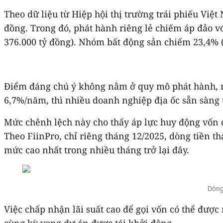
Theo dữ liệu từ Hiệp hội thị trường trái phiếu Việ
đồng. Trong đó, phát hành riêng lẻ chiếm áp đảo vớ
376.000 tỷ đồng). Nhóm bất động sản chiếm 23,4% 
Điểm đáng chú ý không nằm ở quy mô phát hành, mà
6,7%/năm, thì nhiều doanh nghiệp địa ốc sẵn sàng 
Mức chênh lệch này cho thấy áp lực huy động vốn c
Theo FiinPro, chỉ riêng tháng 12/2025, dòng tiền th
mức cao nhất trong nhiều tháng trở lại đây.
Dòng
Việc chấp nhận lãi suất cao để gọi vốn có thể được
cùng kỳ vọng dự án được tái khởi động.