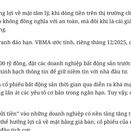
g lợi về mặt tâm lý, khi dòng tiền trên thị trường 
ao không đồng nghĩa với an toàn, mà đôi khi là cái g
ng.
tranh đáo hạn. VBMA ước tính, riêng tháng 12/2025,
000 tỷ đồng, đặt các doanh nghiệp bất động sản trướ
 minh bạch thông tin để giữ niềm tin với nhà đầu tư.
a cổ phiếu bất động sản thời gian qua diễn ra khá 
ng lấn át các yếu tố cơ bản trong ngắn hạn. Tuy vậy
i tiền” vào những doanh nghiệp có nền tảng tăng tr
ó thể hưởng lợi cả về mặt bằng giá bán; cổ phiếu c
đầu tích cực.