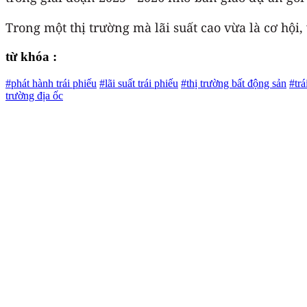
Trong một thị trường mà lãi suất cao vừa là cơ hội,
từ khóa :
#phát hành trái phiếu
#lãi suất trái phiếu
#thị trường bất động sản
#trá
trường địa ốc