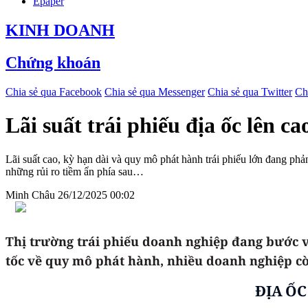
Epaper
KINH DOANH
Chứng khoán
Chia sẻ qua Facebook
Chia sẻ qua Messenger
Chia sẻ qua Twitter
Ch
Lãi suất trái phiếu địa ốc lên c
Lãi suất cao, kỳ hạn dài và quy mô phát hành trái phiếu lớn đang phả
những rủi ro tiềm ẩn phía sau…
Minh Châu
26/12/2025 00:02
Thị trường trái phiếu doanh nghiệp đang bước và
tốc về quy mô phát hành, nhiều doanh nghiệp cò
ĐỊA ỐC