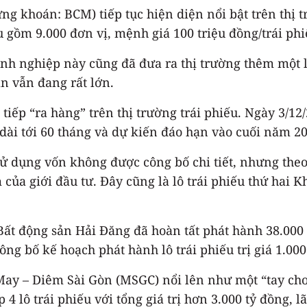
khoán: BCM) tiếp tục hiện diện nổi bật trên thị tr
ếu gồm 9.000 đơn vị, mệnh giá 100 triệu đồng/trái ph
nh nghiệp này cũng đã đưa ra thị trường thêm một lô
n vẫn đang rất lớn.
iếp “ra hàng” trên thị trường trái phiếu. Ngày 3/1
 dài tới 60 tháng và dự kiến đáo hạn vào cuối năm 20
sử dụng vốn không được công bố chi tiết, nhưng the
 của giới đầu tư. Đây cũng là lô trái phiếu thứ hai
Bất động sản Hải Đăng đã hoàn tất phát hành 38.000 
ông bố kế hoạch phát hành lô trái phiếu trị giá 1.00
y – Diêm Sài Gòn (MSGC) nổi lên như một “tay chơi” 
4 lô trái phiếu với tổng giá trị hơn 3.000 tỷ đồng, l